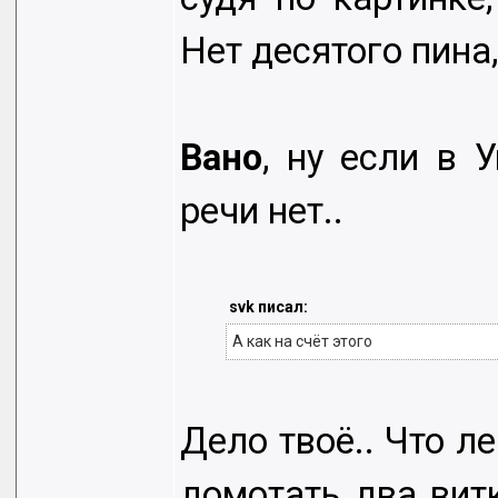
Нет десятого пина
Вано
, ну если в 
речи нет..
svk писал:
А как на счёт этого
Дело твоё.. Что л
домотать два витк