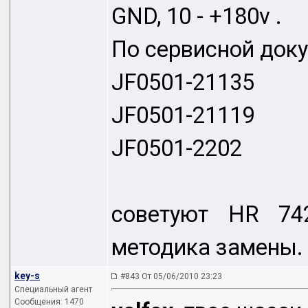
GND, 10 - +180v .
По сервисной док
JF0501-21135
JF0501-21119
JF0501-2202
советуют HR 74
методика замены.
key-s
#843 От 05/06/2010 23:23
Специальный агент
Сообщения: 1470