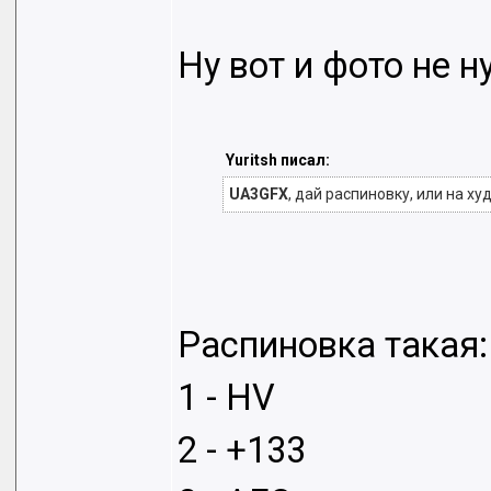
Ну вот и фото не н
Yuritsh писал:
UA3GFX
, дай распиновку, или на х
Распиновка такая:
1 - HV
2 - +133