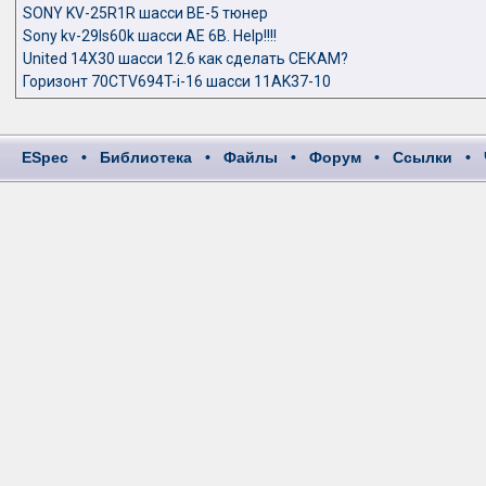
SONY KV-25R1R шасси BE-5 тюнер
Sony kv-29ls60k шасси AE 6B. Help!!!!
United 14X30 шасси 12.6 как сделать СЕКАМ?
Горизонт 70CTV694T-i-16 шасси 11AK37-10
ESpec
•
Библиотека
•
Файлы
•
Форум
•
Ссылки
•