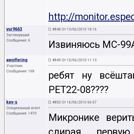
http://monitor.esp
yur9663
#848 От 13/06/2010 18:16
Заглянувший
Сообщения: 6
Извиняюсь MC-99A
awolfering
#849 От 15/06/2010 11:13
Участник
Сообщения: 168
ребят ну всёшта
PET22-08????
key-s
#850 От 16/06/2010 06:07
Специальный агент
Сообщения: 1470
Микронике верит
сдирая первую