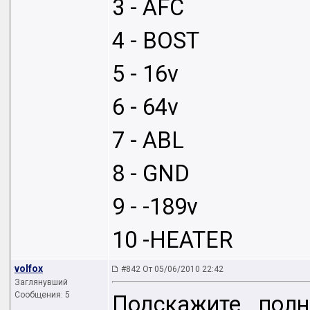
3 - AFC
4 - BOST
5 - 16v
6 - 64v
7 - ABL
8 - GND
9 - -189v
10 -HEATER
volfox
#842 От 05/06/2010 22:42
Заглянувший
Сообщения: 5
Подскажите полн