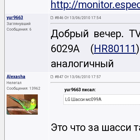
http://monitor.esp
yur9663
#846 От 13/06/2010 17:54
Заглянувший
Сообщения: 6
Добрый вечер. T
6029A (
HR80111
аналогичный
Alexasha
#847 От 13/06/2010 17:57
Нелегал
Сообщения: 13962
yur9663 писал:
LG Шасси мс099А
Это что за шасси 