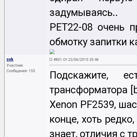
задумываясь..
PET22-08 очень п
обмотку запитки ка
svk
#851 От 22/06/2010 20:46
Участник
Сообщения: 155
Подскажите, е
трансформатора [b
Xenon PF2539, шас
конце, хоть редко
знает, отличия с т