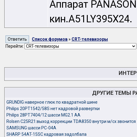
Аппарат PANASONI
кин.A51LY395X24.
Список форумов
»
CRT-телевизоры
Перейти:
ИНТЕР
ДРУГИЕ ТЕМЫ 
GRUNDIG наверное глюк по квадратной шине
Philips 20PT1542/58S нет кадровой развертки
Philips 28PT7404/12 шасси MG2.1 AA
Rolsen C25R21:выход коррекции TDA8350 внутри м/сх звонится
SAMSUNG шасси PC-04A
SHARP 54AT-15SC кадровая задолбала