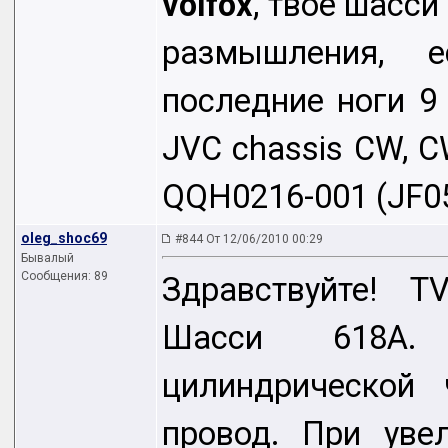
volfox
, твое шасси
размышления, 
последние ноги 9
JVC chassis CW, C
QQH0216-001 (JF05
oleg_shoc69
#844 От 12/06/2010 00:29
Бывалый
Сообщения: 89
Здравствуйте! T
Шасси 618A.
цилиндрической
провод. При уве