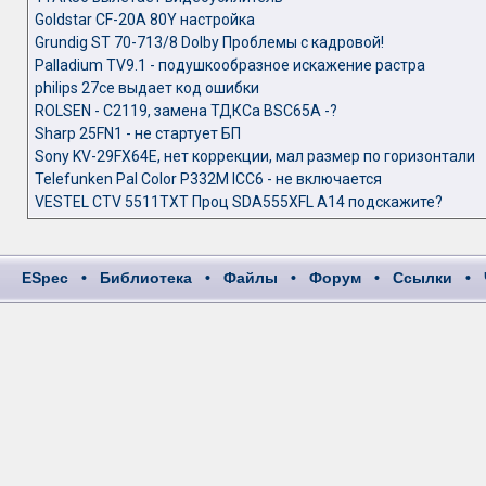
Goldstar CF-20A 80Y настройка
Grundig ST 70-713/8 Dolby Проблемы с кадровой!
Palladium TV9.1 - подушкообразное искажение растра
philips 27ce выдает код ошибки
ROLSEN - C2119, замена ТДКСа BSC65A -?
Sharp 25FN1 - не стартует БП
Sony KV-29FX64E, нет коррекции, мал размер по горизонтали
Telefunken Pal Color P332M ICC6 - не включается
VESTEL CTV 5511TXT Проц SDA555XFL A14 подскажите?
ESpec
•
Библиотека
•
Файлы
•
Форум
•
Ссылки
•