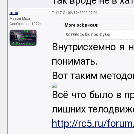
Так вроде не в ха
m.ix
#17 От 02/12/2009 07:31
Master Mixa
Сообщения: 1972+
Morelock писал:
Хотелось бы про фузы
Внутрисхемно я н
понимать.
Вот таким методо
Всё что было в п
лишних телодвиже
http://rc5.ru/foru