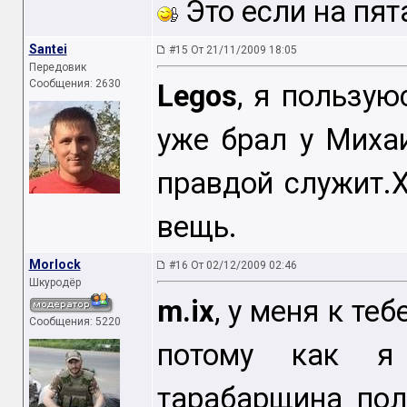
Это если на пят
Santei
#15 От 21/11/2009 18:05
Передовик
Сообщения: 2630
Legos
, я пользую
уже брал у Миха
правдой служит.
вещь.
Morlock
#16 От 02/12/2009 02:46
Шкуродёр
m.ix
, у меня к те
Сообщения: 5220
потому как я
тарабарщина пол