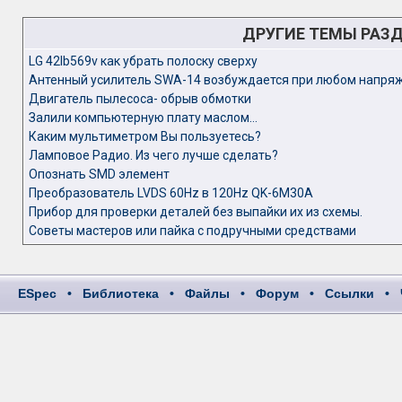
ДРУГИЕ ТЕМЫ РАЗ
LG 42lb569v как убрать полоску сверху
Антенный усилитель SWA-14 возбуждается при любом напряж
Двигатель пылесоса- обрыв обмотки
Залили компьютерную плату маслом...
Каким мультиметром Вы пользуетесь?
Ламповое Радио. Из чего лучше сделать?
Опознать SMD элемент
Преобразователь LVDS 60Hz в 120Hz QK-6M30A
Прибор для проверки деталей без выпайки их из схемы.
Советы мастеров или пайка с подручными средствами
ESpec
•
Библиотека
•
Файлы
•
Форум
•
Ссылки
•