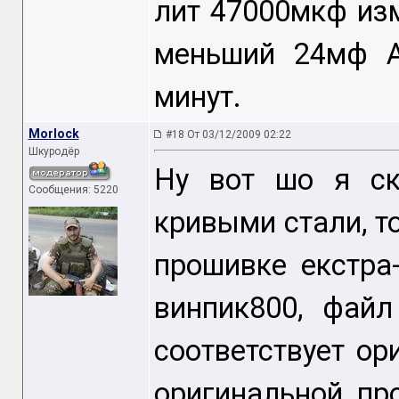
лит 47000мкф изм
меньший 24мф A
минут.
Morlock
#18 От 03/12/2009 02:22
Шкуродёр
Ну вот шо я ск
Сообщения: 5220
кривыми стали, т
прошивке екстра
винпик800, фай
соответствует ор
оригинальной пр