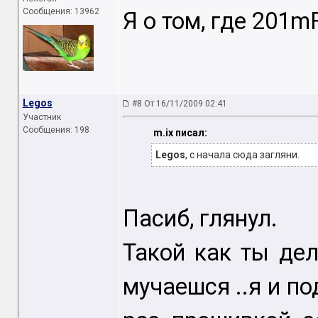
Сообщения: 13962
Я о том, где 201m
Legos
#8 От 16/11/2009 02:41
Участник
Сообщения: 198
m.ix писал:
Legos
, с начала сюда загляни.
Пасиб, глянул.
Такой как ты де
мучаешся ..я и п