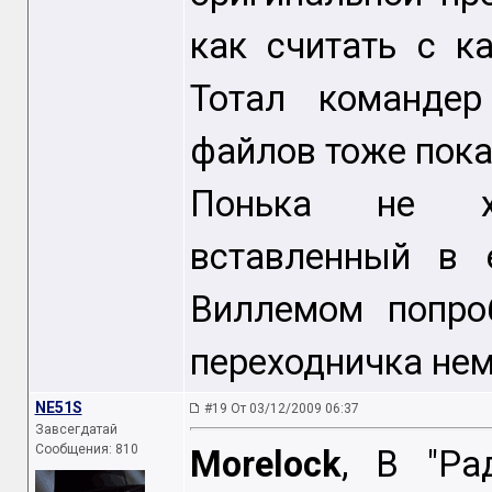
как считать с к
Тотал командер
файлов тоже пока
Понька не хо
вставленный в 
Виллемом попро
переходничка нем
NE51S
#19 От 03/12/2009 06:37
Завсегдатай
Сообщения: 810
Morelock
, В "Ра