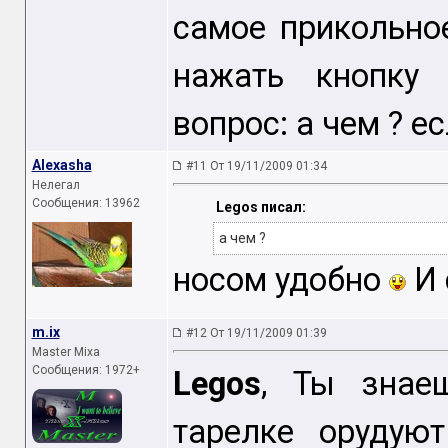
самое прикольно
нажать кнопку 
вопрос: а чем ? е
Alexasha
#11 От 19/11/2009 01:34
Нелегал
Сообщения: 13962
Legos писал:
а чем ?
носом удобно
И 
m.ix
#12 От 19/11/2009 01:39
Master Mixa
Сообщения: 1972+
Legos
, Ты знае
тарелке орудую