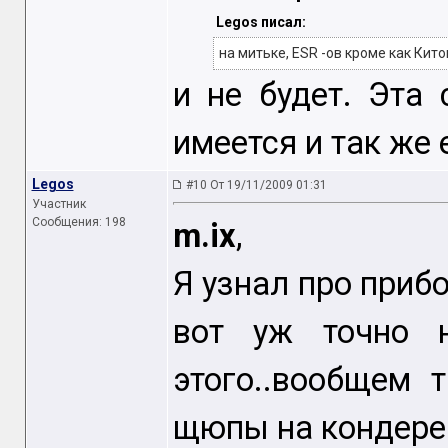
Legos писал:
на митьке, ESR -ов кроме как Кит
и не будет. Эта
имеется и так же
Legos
#10 От 19/11/2009 01:31
Участник
Сообщения: 198
m.ix
,
Я узнал про приб
вот уж точно 
этого..вообщем 
щюпы на кондере н