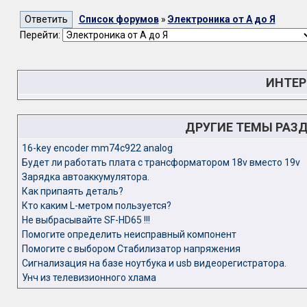
Список форумов
»
Электроника от А до Я
Перейти:
ИНТЕР
ДРУГИЕ ТЕМЫ РАЗ
16-key encoder mm74c922 analog
Будет ли работать плата с трансформатором 18v вместо 19v
Зарядка автоаккумулятора.
Как припаять деталь?
Кто каким L-метром пользуется?
Не выбрасывайте SF-HD65 !!!
Помогите определить неисправный компонент
Помогите с выбором Стабилизатор напряжения
Сигнализация на базе ноутбука и usb видеорегистратора.
Унч из телевизионного хлама