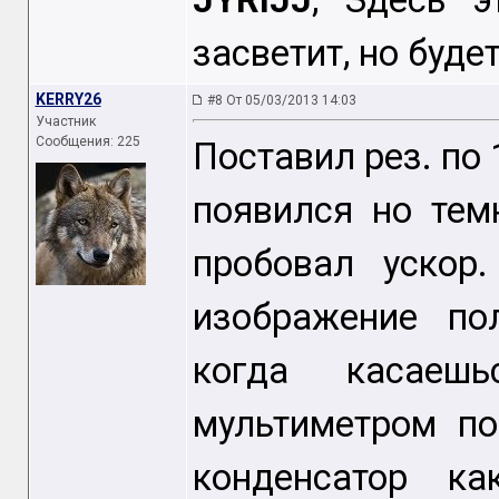
JYRIJJ
, Здесь э
засветит, но буде
KERRY26
#8 От 05/03/2013 14:03
Участник
Сообщения: 225
Поставил рез. по 
появился но тем
пробовал ускор
изображение по
когда касаеш
мультиметром п
конденсатор ка