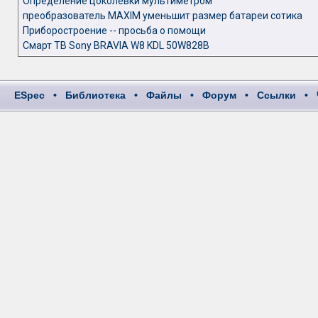
Определение цоколёвки мультиметром
преобразователь MAXIM уменьшит размер батареи сотика
Приборостроение -- просьба о помощи
Смарт ТВ Sony BRAVIA W8 KDL 50W828B
ESpec
•
Библиотека
•
Файлы
•
Форум
•
Ссылки
•