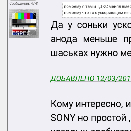
Сообщения: 4741
помоему я там и ТДКС менял вмес
помоему что то с ускоряющем не 
Да у соньки уск
анода меньше п
шаськах нужно ме
ДОБАВЛЕНО 12/03/2013
Кому интересно, 
SONY но простой 