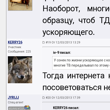
Наоборот, мног
образцу, чтоб Т
ускоряющего.
KERRY26
#19 От 12/03/2013 13:29
Участник
Сообщения: 225
iv-9 писал:
У сонек по жизни ускоряющее с к
многие ТВ переделывал по этому 
Тогда интернета
посоветоваться н
JYRIJJ
#20 От 12/03/2013 17:39
Спец-агент
KERRY26 писал: