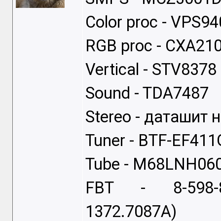
Color proc - VPS94
RGB proc - CXA21
Vertical - STV8378
Sound - TDA7487
Stereo - даташит
Tuner - BTF-EF411G
Tube - M68LNH06
FBT - 8-598-
1372.7087A)