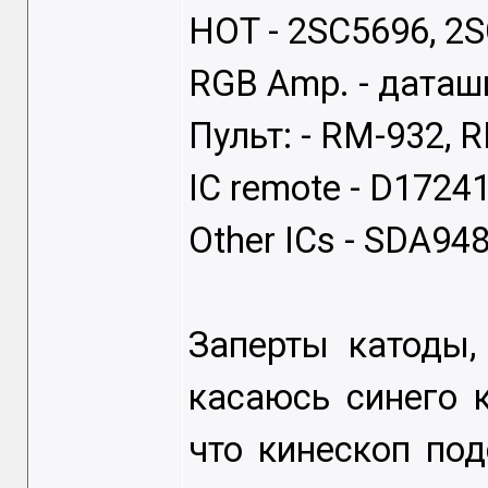
HOT - 2SC5696, 2
RGB Amp. - даташ
Пульт: - RM-932, 
IC remote - D1724
Other ICs - SDA9
Заперты катоды,
касаюсь синего к
что кинескоп по