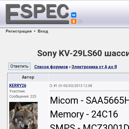
Регистрация
•
Вход
Sony KV-29LS60 шасси
Список форумов
»
Электроника от А до Я
Автор
KERRY26
#1 От 05/03/2013 12:08
Участник
Сообщения: 225
Micom - SAA5665H
Memory - 24C16
SMPS - MCZ3001D