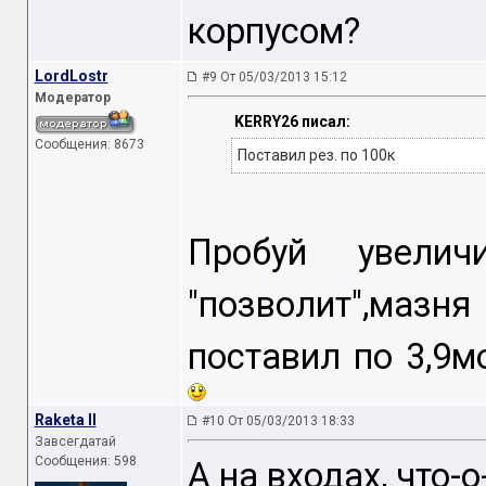
корпусом?
LordLostr
#9 От 05/03/2013 15:12
Модератор
KERRY26 писал:
Сообщения: 8673
Поставил рез. по 100к
Пробуй увелич
"позволит",маз
поставил по 3,9
Raketa II
#10 От 05/03/2013 18:33
Завсегдатай
Сообщения: 598
А на входах, что-о