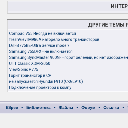
ИНТЕР
ДРУГИЕ ТЕМЫ 
Compaq V55 Иногда не включается
freshViev IM986A нагорело много транзисторов
LG FB775BE-Ultra Service mode ?
Samsung 755DFX - не включается
Samsung SyncMaster 900NF - горит зелёный, но нет изображе
UTT Classic XDM-2050
ViewSonic P775
Горит транзистор в СР
не запускается Hyundai F910 (CKGL910)
Подключение проектора к компу
ESpec
•
Библиотека
•
Файлы
•
Форум
•
Ссылки
•