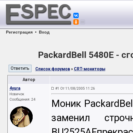
Регистрация
•
Вход
PackardBell 5480E - с
Список форумов
»
CRT-мониторы
Автор
4yura
#1 От 11/08/2005 11:26
Новичок
Сообщения: 24
Моник PackardBel
заменил стро
BU2525AFпрекра