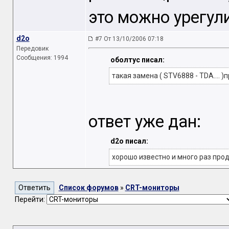
это можно урегул
d2o
#7 От 13/10/2006 07:18
Передовик
Сообщения: 1994
оболтус писал:
такая замена ( STV6888 - TDA....
ответ уже дан:
d2o писал:
хорошо известно и много раз про
Список форумов
»
CRT-мониторы
Перейти: