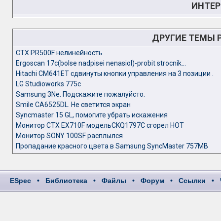
ИНТЕР
ДРУГИЕ ТЕМЫ 
CTX PR500F нелинейность
Ergoscan 17c(bolse nadpisei nenasiol)-probit strocnik...
Hitachi CM641ET сдвинуты кнопки управления на 3 позиции .
LG Studioworks 775c
Samsung 3Ne. Подскажите пожалуйсто.
Smile CA6525DL. Не светится экран
Syncmaster 15 GL, помогите убрать искажения
Монитор CTX EX710F модельCKQ1797C сгорел HOT
Монитор SONY 100SF расплылся
Пропадание красного цвета в Samsung SyncMaster 757MB
ESpec
•
Библиотека
•
Файлы
•
Форум
•
Ссылки
•