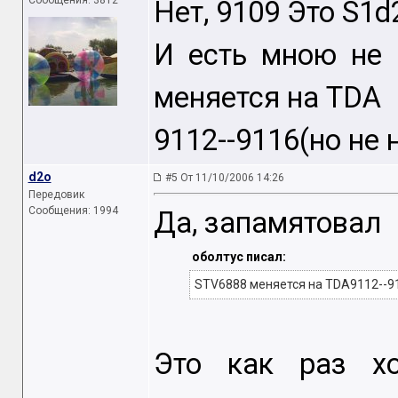
Сообщения: 3812
Нет, 9109 Это S1d2
И есть мною не 
меняется на TDA
9112--9116(но не 
d2o
#5 От 11/10/2006 14:26
Передовик
Сообщения: 1994
Да, запамятовал
оболтус писал:
STV6888 меняется на TDA9112--91
Это как раз х