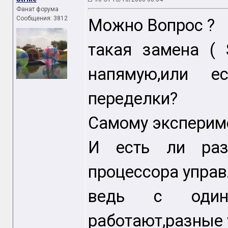
Фанат форума
Сообщения: 3812
Можно Вопрос ?
такая замена ( 
напямую,или е
переделки?
Самому экспериме
И есть ли раз
процессора управ
ведь с одина
работают,разные