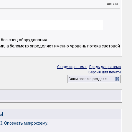
цитата
 без спец оборудования.
и, а болометр определяет именно уровень потока световой
Следующая тема
·
Предыдущая тема
Версия для печати
Ваши права в разделе
Ы
3. Опознать микросхему.