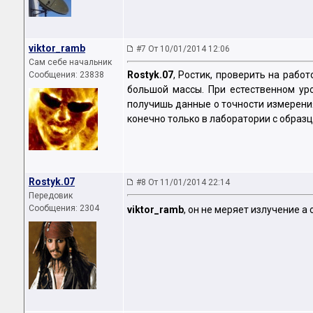
viktor_ramb
#7 От 10/01/2014 12:06
Сам себе начальник
Rostyk.07
, Ростик, проверить на рабо
Сообщения: 23838
большой массы. При естественном уро
получишь данные о точности измерения
конечно только в лаборатории с образ
Rostyk.07
#8 От 11/01/2014 22:14
Передовик
Сообщения: 2304
viktor_ramb
, он не меряет излучение а