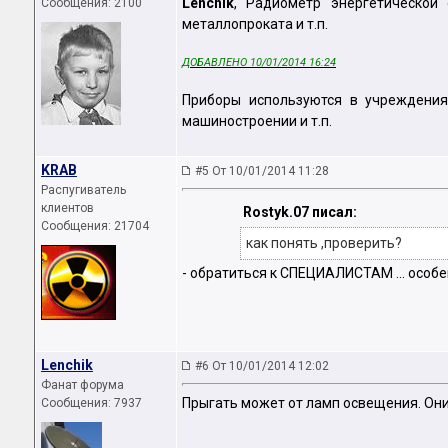
Lenchik
, Радиометр энергетической
Сообщения: 2100
металлопроката и т.п.
ДОБАВЛЕНО 10/01/2014 16:24
Приборы используются в учреждениях
машиностроении и т.п.
KRAB
#5 От 10/01/2014 11:28
Распугиватель
клиентов
Rostyk.07 писал:
Сообщения: 21704
как понять ,проверить?
- обратиться к СПЕЦИАЛИСТАМ ... особе
Lenchik
#6 От 10/01/2014 12:02
Фанат форума
Прыгать может от ламп освещения. Они
Сообщения: 7937