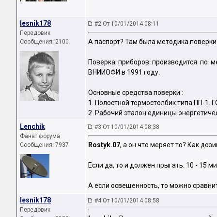
lesnik178
#2 От 10/01/2014 08:11
Передовик
А паспорт? Там была методика поверки
Сообщения: 2100
Поверка приборов производится по м
ВНИИОФИ в 1991 году.
Основные средства поверки :
1. Полостной термостолбик типа ПП-1. Г
2. Рабочий эталон единицы энергетиче
Lenchik
#3 От 10/01/2014 08:38
Фанат форума
Rostyk.07
, а он что меряет то? Как до
Сообщения: 7937
Если да, то и должен прыгать. 10 - 15 
А если освещенность, то можно сравни
lesnik178
#4 От 10/01/2014 08:58
Передовик