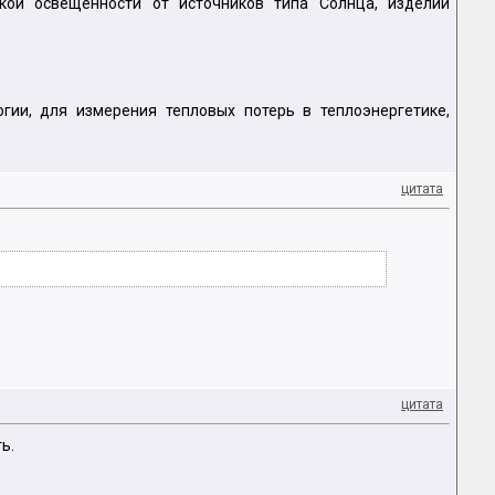
кой освещенности от источников типа Солнца, изделий
огии, для измерения тепловых потерь в теплоэнергетике,
цитата
цитата
ь.