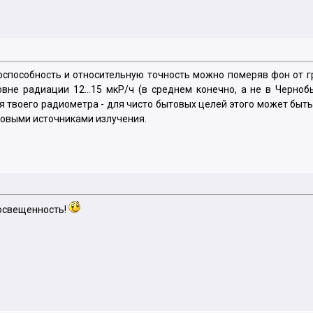
тоспособность и относительную точность можно померяв фон от гр
вне радиации 12...15 мкР/ч (в среднем конечно, а не в Черно
 твоего радиометра - для чисто бытовых целей этого может быть 
цовыми источниками излучения.
 освещенность!