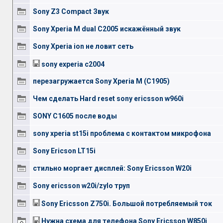
Sony Z3 Compact Звук
Sony Xperia M dual C2005 искажённый звук
Sony Xperia ion не ловит сеть
sony experia c2004
перезагружается Sony Xperia M (C1905)
Чем сделать Hard reset sony ericsson w960i
SONY C1605 после воды
sony xperia st15i проблема с контактом микрофона
Sony Ericson LT15i
стильно моргает дисплей: Sony Ericsson W20i
Sony ericsson w20i/zylo труп
Sony Ericsson Z750i. Большой потребляемый ток
Нужна схема для телефона Sony Ericsson W850i