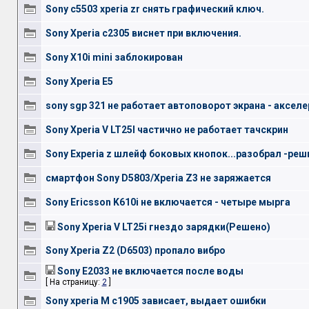
Sony c5503 xperia zr снять графический ключ.
Sony Xperia c2305 виснет при включения.
Sony X10i mini заблокирован
Sony Xperia E5
sony sgp 321 не работает автоповорот экрана - аксел
Sony Xperia V LT25I частично не работает тачскрин
Sony Experia z шлейф боковых кнопок...разобрал -реш
смартфон Sony D5803/Xperia Z3 не заряжается
Sony Ericsson K610i не включается - четыре мырга
Sony Xperia V LT25i гнездо зарядки(Решено)
Sony Xperia Z2 (D6503) пропало вибро
Sony E2033 не включается после воды
[ На страницу:
2
]
Sony xperia M c1905 зависает, выдает ошибки