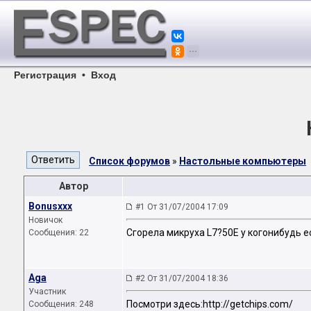
Регистрация
•
Вход
Список форумов
»
Настольные компьютеры
Автор
Bonusxxx
#1 От 31/07/2004 17:09
Новичок
Сгорела микруха L7?50E у когонибудь е
Сообщения: 22
Aga
#2 От 31/07/2004 18:36
Участник
Посмотри здесь:http://getchips.com/
Сообщения: 248