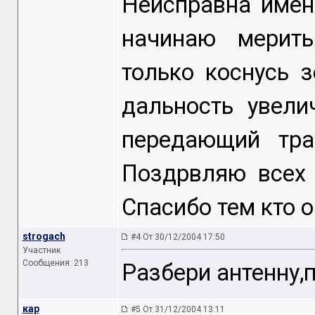
Неисправна имен
начинаю мерить
только коснусь 
дальность увели
передающий тра
Поздрвляю всех
Спасибо тем кто 
strogach
#4 От 30/12/2004 17:50
Участник
Сообщения: 213
Разбери антенну,
кар
#5 От 31/12/2004 13:11