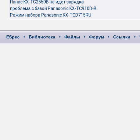
Панас KX-TG2550B не идет зарядка
проблема с базой Panasonic KX-TC910D-B
Режим набора Panasonic KX-TCD715RU
ESpec
•
Библиотека
•
Файлы
•
Форум
•
Ссылки
•