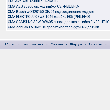
СМ Beko WKD 65080 ошибка F06
СМА AEG 86800 up. код ишбки С3. -РЕШЕНО-
СМА Bosch WOR20150 OE/01 подсоединение модуля
СМА ELEKTROLUX EWS 1046 ошибка Е85 (РЕШЕНО)
СМА SAMSUNG SEW-DW605 рывок движка ошибка ЕЬ РЕШЕНО
СМА Zanussi FA1032 Не срабатывает вакуумный датчик
ESpec
•
Библиотека
•
Файлы
•
Форум
•
Ссылки
•