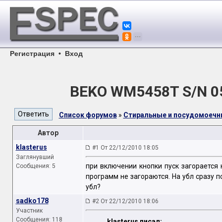
Регистрация
•
Вход
BEKO WM5458T S/N 0
Список форумов
»
Стиральные и посудомоеч
Автор
klasterus
#1 От 22/12/2010 18:05
Заглянувший
при включении кнопки пуск загорается
Сообщения: 5
программ не загораются. На убл сразу п
убл?
sadko178
#2 От 22/12/2010 18:06
Участник
Сообщения: 118
klasterus писал: