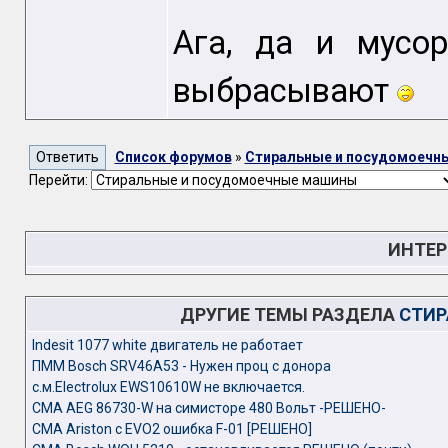
Ага, да и мусор
выбрасывают
Список форумов
»
Стиральные и посудомоечн
Перейти:
ИНТЕР
ДРУГИЕ ТЕМЫ РАЗДЕЛА
СТИР
Indesit 1077 white двигатель не работает
ПММ Bosch SRV46A53 - Нужен проц с донора
с.м.Electrolux EWS10610W не включается.
СМА AEG 86730-W на симисторе 480 Вольт -РЕШЕНО-
СМА Ariston с EVO2 ошибка F-01 [РЕШЕНО]