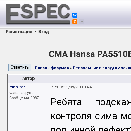
Регистрация
•
Вход
СМА Hansa PA5510
Список форумов
»
Стиральные и посудомоеч
Автор
mas-ter
#1 От 19/09/2011 14:45
Фанат форума
Сообщения: 3987
Ребята подска
контроля сима м
под инной дефект