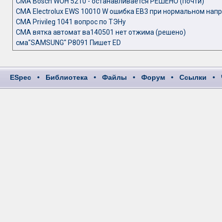
СМА Bosch WOH 5210 - останавливается РЕШЕНО (почти)
СМА Electrolux EWS 10010 W ошибка ЕВ3 при нормальном нап
СМА Privileg 1041 вопрос по ТЭНу
СМА вятка автомат ва140501 нет отжима (решено)
сма"SAMSUNG" P8091 Пишет ED
ESpec
•
Библиотека
•
Файлы
•
Форум
•
Ссылки
•