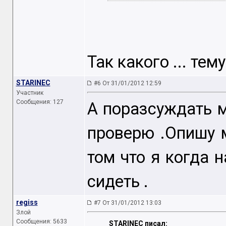
Так какого ... тем
STARINEC
#6 От 31/01/2012 12:59
Участник
Сообщения: 127
А поразсуждать м
проверю .Опишу 
том что я когда 
сидеть .
regiss
#7 От 31/01/2012 13:03
Злой
Сообщения: 5633
STARINEC писал: