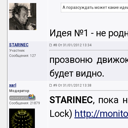
А поразсуждать может какие иде
Идея №1 - не род
STARINEC
#8 От 31/01/2012 13:34
Участник
Сообщения: 127
прозвоню движок
будет видно.
xarl
#9 От 31/01/2012 13:38
Модератор
STARINEC
, пока 
Сообщения: 21879
Lock)
http://monit