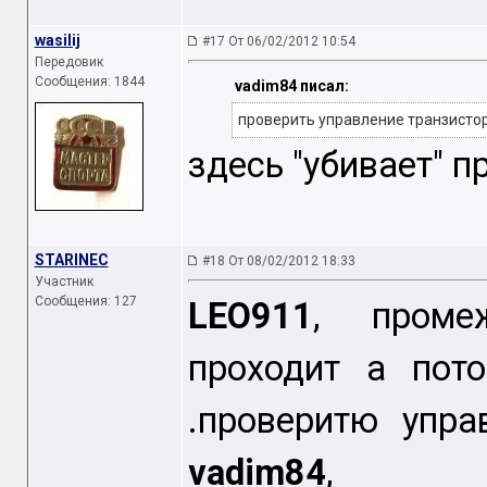
wasilij
#17 От 06/02/2012 10:54
Передовик
Сообщения: 1844
vadim84 писал:
проверить управление транзистором
здесь "убивает" п
STARINEC
#18 От 08/02/2012 18:33
Участник
Сообщения: 127
LEO911
, проме
проходит а пот
.проверитю упра
vadim84
,