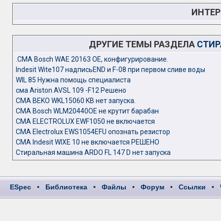
ИНТЕР
ДРУГИЕ ТЕМЫ РАЗДЕЛА
СТИР
.СМА Bosch WAE 20163 OE, конфигурирование.
Indesit Wite107 надписьEND и F-08 при первом сливе воды
WIL 85 Нужна помощь специалиста
сма Ariston AVSL 109 -F12 Решено
СМА BEKO WKL15060 KB нет запуска.
СМА Bosch WLM20440OE не крутит барабан
СМА ELECTROLUX EWF1050 не включается
СМА Electrolux EWS1054EFU опознать резистор
СМА Indesit WIXE 10 не включается РЕШЕНО
Стиральная машина ARDO FL 147 D нет запуска
ESpec
•
Библиотека
•
Файлы
•
Форум
•
Ссылки
•