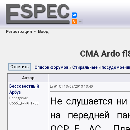
Регистрация
•
Вход
СМА Ardo f
Список форумов
»
Стиральные и посудомоеч
Автор
Бессовестный
#1 От 13/09/2013 13:40
Арбуз
Не слушается ни
Передовик
Сообщения: 1738
на передней па
QCP_E AC. Пла