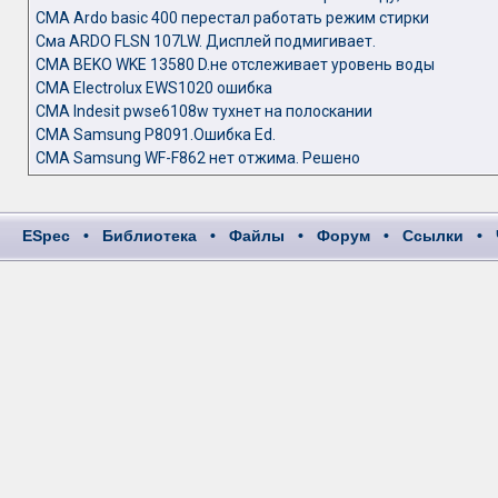
СМА Ardo basic 400 перестал работать режим стирки
Сма ARDO FLSN 107LW. Дисплей подмигивает.
СМА BEKO WKE 13580 D.не отслеживает уровень воды
СМА Electrolux EWS1020 ошибка
СМА Indesit pwse6108w тухнет на полоскании
СМА Samsung P8091.Ошибка Ed.
СМА Samsung WF-F862 нет отжима. Решено
ESpec
•
Библиотека
•
Файлы
•
Форум
•
Ссылки
•