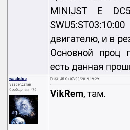
MINIJST E DC54
SWU5:ST03:10:
двигателю, и в ре
Основной проц 
есть данная прош
washdoc
#3145 От 07/09/2019 19:29
Завсегдатай
Сообщения: 476
VikRem
, там.