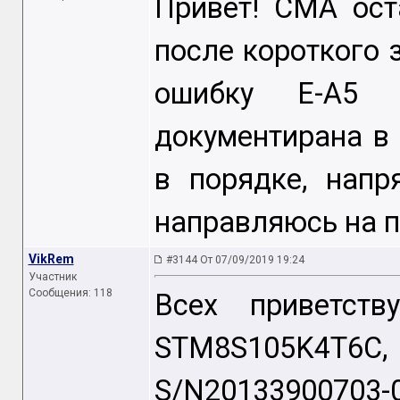
Привет! СМА ост
после короткого 
ошибку E-A5 
документирана в
в порядке, напр
направляюсь на п
VikRem
#3144 От 07/09/2019 19:24
Участник
Сообщения: 118
Всех приветст
STM8S105K4T
S/N20133900703-0