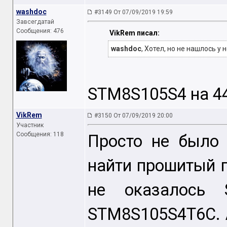
washdoc
#3149 От 07/09/2019 19:59
Завсегдатай
Сообщения: 476
VikRem писал:
washdoc
, Хотел, но не нашлось у 
STM8S105S4 на 44 
VikRem
#3150 От 07/09/2019 20:00
Участник
Сообщения: 118
Просто не было 
найти прошитый п
не оказалось 
STM8S105S4T6C. А