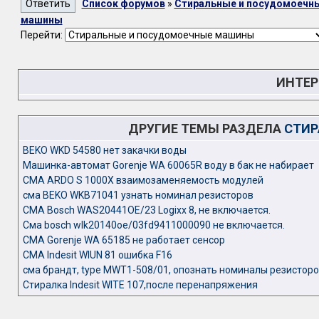
Список форумов
»
Стиральные и посудомоечн
машины
Перейти:
ИНТЕР
ДРУГИЕ ТЕМЫ РАЗДЕЛА
СТИР
BEKO WKD 54580 нет закачки воды
Машинка-автомат Gorenje WA 60065R воду в бак не набирает
СМА ARDO S 1000X взаимозаменяемость модулей
сма BEKO WKB71041 узнать номинал резисторов
СМА Bosch WAS20441OE/23 Logixx 8, не включается.
Сма bosch wlk20140oe/03fd9411000090 не включается.
СМА Gorenje WA 65185 не работает сенсор
СМА Indesit WIUN 81 ошибка F16
сма брандт, type MWT1-508/01, опознать номиналы резистор
Стиралка Indesit WITE 107,после перенапряжения