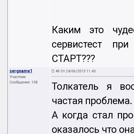
Каким это чуд
сервистест при
СТАРТ???
sergname1
#6 От 24/06/2015 11:43
Участник
Сообщения: 108
Толкатель я во
частая проблема.
А когда стал пр
оказалось что она