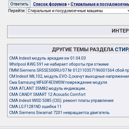
Список форумов
»
Стиральные и посудомоечн
Перейти:
ИНТЕР
ДРУГИЕ ТЕМЫ РАЗДЕЛА
СТИР
CMA Indesit модуль аркадия sw 01.04.03
Whirlpool AWG 591 не набирает обороты при отжиме
ПММ Siemens SR55E500RU/07 Nr 012110357196001564 сбой п
СМ Indesit WIL102, модуль EVO-2,скачут выходные напряжени
Сма Samsung WF60F4E0W0W повреждение модуля
СМА ATLANT 35M82 модуль индикации...
СМА CANDY SMART 12 Acoustic Comfort
СМА Indesit IWSD 5085 (CIS): ремонт платы управления
СМА LG F1281ND ошибка 11
СМА Siemens Siwamat 7201 невращаетса двигатель