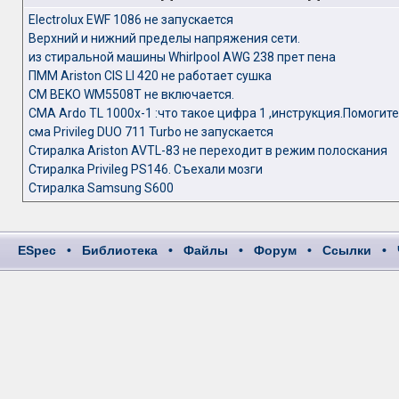
Electrolux EWF 1086 не запускается
Верхний и нижний пределы напряжения сети.
из стиральной машины Whirlpool AWG 238 прет пена
ПММ Ariston CIS LI 420 не работает сушка
СМ BEKO WM5508T не включается.
СМА Ardo TL 1000x-1 :что такое цифра 1 ,инструкция.Помогите
сма Privileg DUO 711 Turbo не запускается
Стиралка Ariston AVTL-83 не переходит в режим полоскания
Стиралка Privileg PS146. Съехали мозги
Стиралка Samsung S600
ESpec
•
Библиотека
•
Файлы
•
Форум
•
Ссылки
•