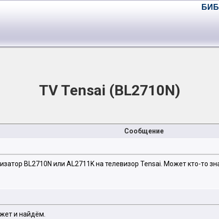
БИБ
TV Tensai (BL2710N)
Сообщение
затор BL2710N или AL2711K на телевизор Tensai. Может кто-то зна
жет и найдём.