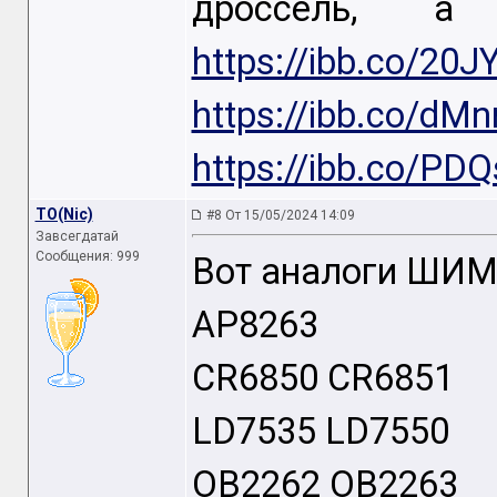
дроссель, а
https://ibb.co/20
https://ibb.co/dM
https://ibb.co/PD
TO(Nic)
#8 От 15/05/2024 14:09
Завсегдатай
Сообщения: 999
Вот аналоги ШИМ 
AP8263
CR6850 CR6851
LD7535 LD7550
OB2262 OB2263