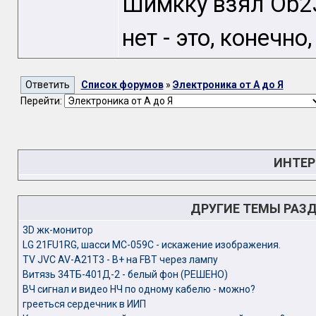
Шимкку взял Ob23
нет - это, конечно
Список форумов
»
Электроника от А до Я
Перейти:
ИНТЕР
ДРУГИЕ ТЕМЫ РАЗ
3D жк-монитор
LG 21FU1RG, шасси MC-059C - искажение изображения.
TV JVC AV-A21T3 - B+ на FBT через лампу
Витязь 34ТБ-401Д-2 - белый фон (РЕШЕНО)
ВЧ сигнал и видео НЧ по одному кабелю - можно?
грееться сердечник в ИИП