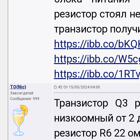
резистор стоял н
транзистор получ
https://ibb.co/bK
https://ibb.co/W5
https://ibb.co/1RT
TO(Nic)
#2 От 15/05/2024 04:00
Завсегдатай
Сообщения: 999
Транзистор Q3 p
низкоомный от 2 д
резистор R6 22 ом