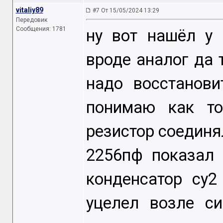
vitaliy89
#7 От 15/05/2024 13:29
Передовик
Сообщения: 1781
ну вот нашёл у
вроде аналог да
надо восстанов
понимаю как т
резистор соедин
2256пф показал 
конденсатор cy2
уцелел возле с