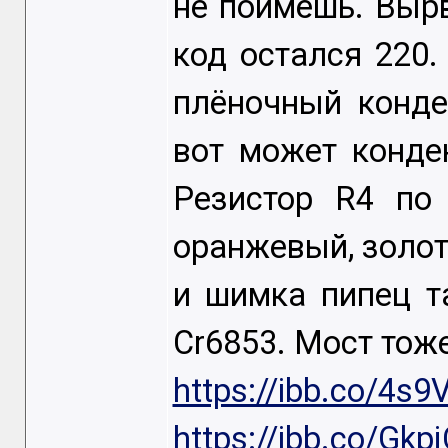
не поймёшь. Вырв
код остался 220.
плёночный конде
вот может конде
Резистор R4 по
оранжевый, золот
и шимка пипец т
Cr6853. Мост тож
https://ibb.co/4s9
https://ibb.co/Gkp