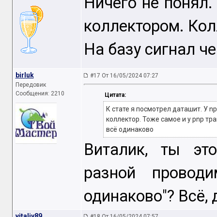
Ничего не понял.
коллектором. Кол
На базу сигнал че
birluk
#17 От 16/05/2024 07:27
Передовик
Сообщения: 2210
Цитата:
К стате я посмотрел даташит. У npn
коллектор. Тоже самое и у pnp тра
всё одинаково
Виталик, ты эт
разной проводи
одинаково"? Всё, 
vitaliy89
#18 От 16/05/2024 07:57