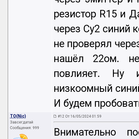
резистор R15 и Д
через Cy2 синий к
не проверял через
нашёл 22ом. не
повлияет. Ну 
низкоомный синий 
И будем пробовать
TO(Nic)
#12 От 16/05/2024 01:59
Завсегдатай
Сообщения: 999
Внимательно п