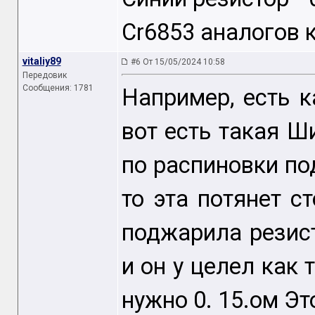
Cr6853 аналогов 
vitaliy89
#6 От 15/05/2024 10:58
Передовик
Сообщения: 1781
Например, есть 
вот есть такая Ш
по распиновки под
то эта потянет с
поджарила резист
и он у целел как т
нужно 0. 15.ом Эт