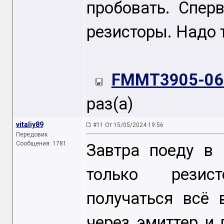
пробовать. Спер
резисторы. Надо 
FMMT3905-06
раз(а)
vitaliy89
#11 От 15/05/2024 19:56
Передовик
Сообщения: 1781
Завтра поеду в
только резист
получаться всё
через эмиттер и 