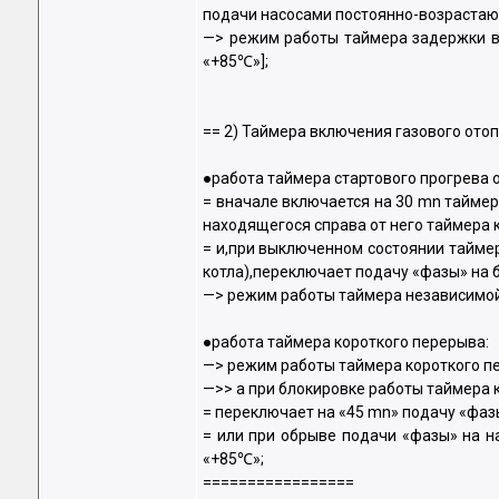
подачи насосами постоянно-возрастаю
—> режим работы таймера задержки в
«+85℃»];
== 2) Таймера включения газового отопи
●работа таймера стартового прогрева о
= вначале включается на 30 mn таймер
находящегося справа от него таймера к
= и,при выключенном состоянии таймер
котла),переключает подачу «фазы» на 
—> режим работы таймера независимой 
●работа таймера короткого перерыва:
—> режим работы таймера короткого пе
—>> а при блокировке работы таймера к
= переключает на «45 mn» подачу «фаз
= или при обрыве подачи «фазы» на н
«+85℃»;
=================