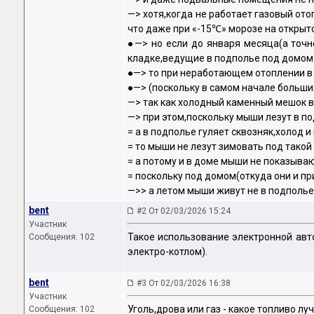
—> хотя,когда не работает газовый от
что даже при «-15℃» морозе на открыто
●—> но если до января месяца(а точ
кладке,ведущие в подполье под домом 
●—> то при неработающем отоплении в 
●—> (поскольку в самом начале больши
—> так как холодный каменный мешок в
—> при этом,поскольку мыши лезут в п
= а в подполье гуляет сквозняк,холод и
= то мыши не лезут зимовать под такой
= а потому и в доме мыши не показываю
= поскольку под домом(откуда они и пр
—>> а летом мыши живут не в подполье
bent
#2 От 02/03/2026 15:24
Участник
Такое использование электронной авт
Сообщения: 102
электро-котлом).
bent
#3 От 02/03/2026 16:38
Участник
Уголь,дрова или газ - какое топливо лу
Сообщения: 102