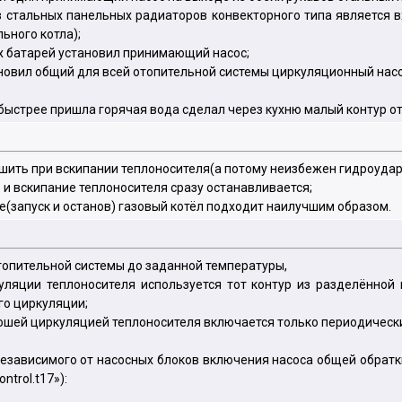
 стальных панельных радиаторов конвекторного типа является вх
ьного котла);
ых батарей установил принимающий насос;
ановил общий для всей отопительной системы циркуляционный насо
 быстрее пришла горячая вода сделал через кухню малый контур о
шить при вскипании теплоносителя(а потому неизбежен гидроудар
 и вскипание теплоносителя сразу останавливается;
е(запуск и останов) газовый котёл подходит наилучшим образом.
топительной системы до заданной температуры,
ляции теплоносителя используется тот контур из разделённой 
го циркуляции;
рошей циркуляцией теплоносителя включается только периодически
независимого от насосных блоков включения насоса общей обратк
ntrol.t17»):