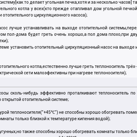
истему[как то делает угольная печка,хотя и за несколько часов] т
ельного котла у всех(кто прежде отапливал дом угольной печкой
 отопительного циркуляционного насоса);
ос лучше устанавливать на выходе отопительной системы,перед
ом пол-дома будет греть очень хорошо,а пол дома плохо,при дву
ки);
теме установить отопительный циркуляционный насос на выходе из
отопительного котла,естественно лучше греть теплоноситель трё
ктрической сети малоэфективны при нагреве теплоносителя);
осы сколь-нибудь эффективно проталкивают теплоноситель по 
в открытой отопительной системе;
турой теплоносителя("+45℃") не способны хорошо обогревать пом
омнаты только близкой к температуре кипения водой);
гунных,но также способны хорошо обогревать комнаты только бли