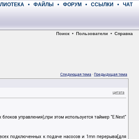
ЛИОТЕКА
•
ФАЙЛЫ
•
ФОРУМ
•
ССЫЛКИ
•
ЧАТ
Поиск
•
Пользователи
•
Справка
Следующая тема
·
Предыдущая тема
цитата
блоков управления),при этом используется таймер "E.Next"
 всех подключенных к подаче насосов и 1mn перерыва[для