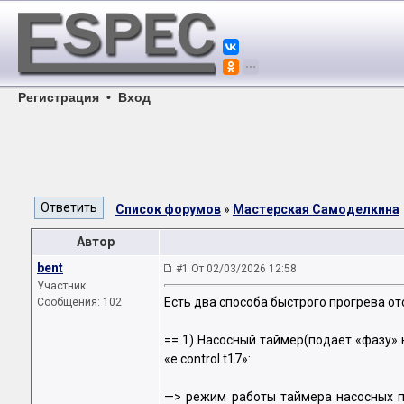
Регистрация
•
Вход
Список форумов
»
Мастерская Самоделкина
Автор
bent
#1 От 02/03/2026 12:58
Участник
Есть два способа быстрого прогрева о
Сообщения: 102
== 1) Насосный таймер(подаёт «фазу» 
«e.control.t17»:
—> режим работы таймера насосных п