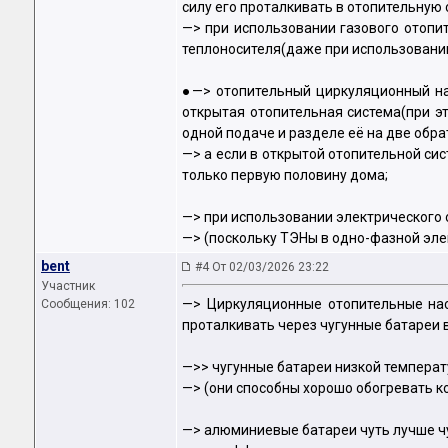
силу его проталкивать в отопительную с
—> при использовании газового отопит
теплоносителя(даже при использовании
●—> отопительный циркуляционный нас
открытая отопительная система(при эт
одной подаче и разделе её на две обрат
—> а если в открытой отопительной сис
только первую половину дома;
—> при использовании электрического 
—> (поскольку ТЭНы в одно-фазной эле
bent
#4 От 02/03/2026 23:22
Участник
—> Циркуляционные отопительные нас
Сообщения: 102
проталкивать через чугунные батареи 
—>> чугунные батареи низкой темпера
—> (они способны хорошо обогревать к
—> алюминиевые батареи чуть лучше чу