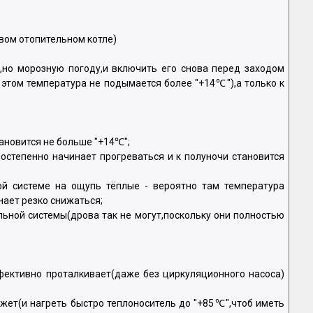
вом отопительном котле)
,но морозную погоду,и включить его снова перед заходом
 этом температура не подымается более "+14℃"),а только к
тановится не больше "+14℃";
постепенно начинает прогреваться и к полуночи становится
ой системе на ощупь тёплые - вероятно там температура
нает резко снижаться;
льной системы(дрова так не могут,поскольку они полностью
фективно проталкивает(даже без циркуляционного насоса)
жет(и нагреть быстро теплоноситель до "+85℃",чтоб иметь