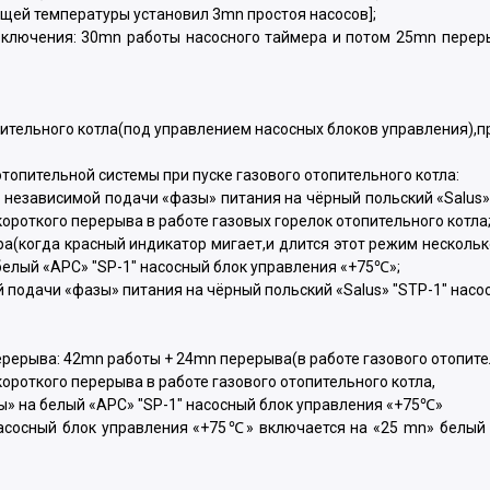
щей температуры установил 3mn простоя насосов];
ключения: 30mn работы насосного таймера и потом 25mn переры
тельного котла(под управлением насосных блоков управления),при э
топительной системы при пуске газового отопительного котла:
 независимой подачи «фазы» питания на чёрный польский «Salus» 
ороткого перерыва в работе газовых горелок отопительного котла
а(когда красный индикатор мигает,и длится этот режим несколь
белый «APC» "SP-1" насосный блок управления «+75℃»;
подачи «фазы» питания на чёрный польский «Salus» "STP-1" насос
рерыва: 42mn работы + 24mn перерыва(в работе газового отопител
ороткого перерыва в работе газового отопительного котла,
ы» на белый «APC» "SP-1" насосный блок управления «+75℃»
асосный блок управления «+75℃» включается на «25 mn» белый по