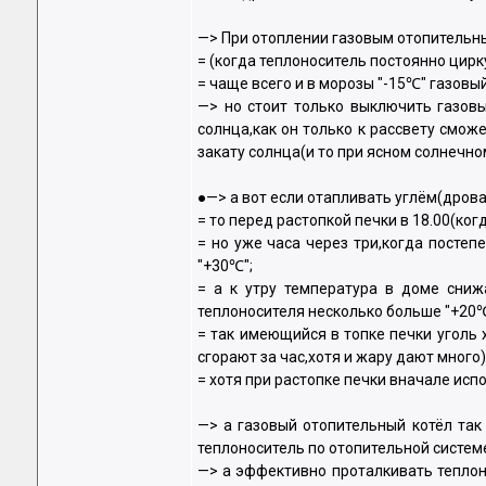
—> При отоплении газовым отопительн
= (когда теплоноситель постоянно цир
= чаще всего и в морозы "-15℃" газовы
—> но стоит только выключить газовы
солнца,как он только к рассвету смож
закату солнца(и то при ясном солнечн
●—> а вот если отапливать углём(дрова
= то перед растопкой печки в 18.00(ко
= но уже часа через три,когда постеп
"+30℃";
= а к утру температура в доме сниж
теплоносителя несколько больше "+20℃
= так имеющийся в топке печки уголь 
сгорают за час,хотя и жару дают много)
= хотя при растопке печки вначале исп
—> а газовый отопительный котёл так
теплоноситель по отопительной систем
—> а эффективно проталкивать теплон