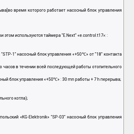
ва[во время которого работает насосный блок управления
том используются таймера "E.Next" «e.control.t17»: :
"STP-1" насосный блок управления «+50℃» от "18" контакта
;
ко часов в течении всей последующей работы отопительного
ный блок управления «+50℃» : 30 mn работы + 7 h перерыва;
ьного котла);
льский «KG-Elektronik» "SP-03" насосный блок управления