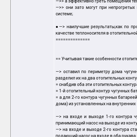
—>> а эффективно греть помещения теп
—>> они зато могут при непрогретых 
системе;
●—> наилучшие результаты,как по пр
качестве теплоносителя в отопительно
==============
== Учитывая такие особенности отопит
—> оставил по периметру дома чугун
разделил их на два отопительных конт
= снабдив оба эти отопительных конту
= 1-й отопительный контур чугунных ба
= а для 2-го контура чугунных батар
дома) из установленных на внутренних
—> на входе и выходе 1-го контура 
принимающий насос на выходе из конту
—> на входе и выходе 2-го контура с
подающий насос на входе в оба рукава