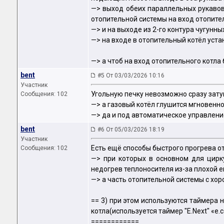
—> выход обеих параллельных рукавов
отопительной системы на вход отопител
—> и на выходе из 2-го контура чугунн
—> на входе в отопительный котёл уст
—> а чтоб на вход отопительного котла
bent
#5 От 03/03/2026 10:16
Участник
Угольную печку невозможно сразу зату
Сообщения: 102
—> а газовый котёл глушится мгновенно
—> да и под автоматическое управлени
bent
#6 От 05/03/2026 18:19
Участник
Есть ещё способы быстрого прогрева о
Сообщения: 102
—> при которых в основном для цирку
недогрев теплоносителя из-за плохой е
—> а часть отопительной системы с хо
== 3) при этом используются таймера 
котла(используется таймер "E.Next" «e.co
============