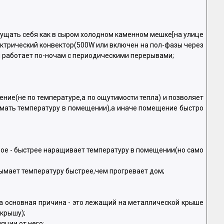
щущать себя как в сыром холодном каменном мешке[на улице
ектрический конвектор(500W или включен на пол-фазы через
и работает по-ночам с периодическими перерывами;
ние(не по температуре,а по ощутимости тепла) и позволяет
мать температуру в помещении),а иначе помещение быстро
ое - быстрее наращивает температуру в помещении(но само
ымает температуру быстрее,чем прогревает дом;
,а основная причина - это лежащий на металлической крыше
 крышу);
яции от него;