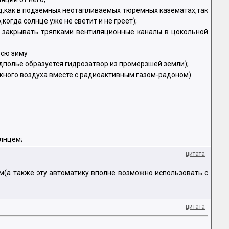
од,как в подземных неотапливаемых тюремных казематах,так
огда солнце уже не светит и не греет);
е закрывать тряпками вентиляционные каналы в цокольной
всю зиму
дполье образуется гидрозатвор из промёрзшей земли);
ажного воздуха вместе с радиоактивным газом-радоном)
олнцем;
цитата
м(а также эту автоматику вполне возможно использовать с
цитата