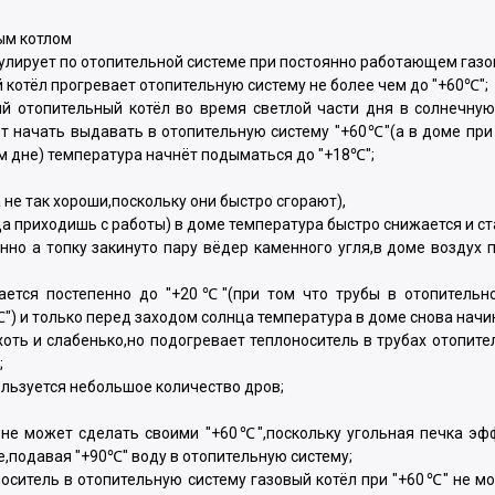
ым котлом
кулирует по отопительной системе при постоянно работающем газо
й котёл прогревает отопительную систему не более чем до "+60℃";
й отопительный котёл во время светлой части дня в солнечную
ет начать выдавать в отопительную систему "+60℃"(а в доме при
ом дне) температура начнёт подыматься до "+18℃";
 не так хороши,поскольку они быстро сгорают),
гда приходишь с работы) в доме температура быстро снижается и с
енно а топку закинуто пару вёдер каменного угля,в доме воздух 
ается постепенно до "+20℃"(при том что трубы в отопительн
") и только перед заходом солнца температура в доме снова начи
хоть и слабенько,но подогревает теплоноситель в трубах отопите
;
ользуется небольшое количество дров;
 не может сделать своими "+60℃",поскольку угольная печка эф
е,подавая "+90℃" воду в отопительную систему;
оситель в отопительную систему газовый котёл при "+60℃" не мо