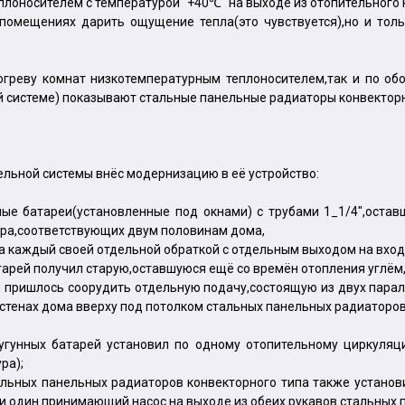
лоносителем с температурой "+40℃" на выходе из отопительного к
помещениях дарить ощущение тепла(это чувствуется),но и толь
огреву комнат низкотемпературным теплоносителем,так и по об
й системе) показывают стальные панельные радиаторы конвекторн
ельной системы внёс модернизацию в её устройство:
ные батареи(установленные под окнами) с трубами 1_1/4",оста
ура,соответствующих двум половинам дома,
ра каждый своей отдельной обраткой с отдельным выходом на вход
тарей получил старую,оставшуюся ещё со времён отопления углём,
еей пришлось соорудить отдельную подачу,состоящую из двух пар
 стенах дома вверху под потолком стальных панельных радиаторов
чугунных батарей установил по одному отопительному циркуля
ра);
тальных панельных радиаторов конвекторного типа также устано
 и один принимающий насос на выходе из обеих рукавов стальных 