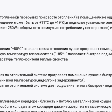
топлении(в перерывах при работе отопления) в помещениях не о
омещении может быть от +11℃ до +19℃],в подполье установлен эл
яет 250W в общем,хотя в импульсе потребление у него прежнее) 
ления "+50℃" в начале цикла отопления лучше прогревает помеще
ую температуру теплоносителя("+85℃" позволяет быстрее подни
ературы теплоносителя тёплые свойства;
ля по отопительной системе прогревает помещение лучше,а быстр
а низкой температурой,надолго не задерживается);
я по отопительной системе даёт ощущение тепла,а быстрое - под
апливаемом коридоре - близость к потолку металлической крыши
 особого холода в этом коридоре даже несмотря на металлическую
ут в себе такого лютого холода,как близость снега без теплоизол