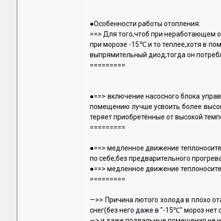
●Особенности работы отопления:
==> Для того,чтоб при неработающем о
при морозе -15℃ и то теплее,хотя в п
выпрямительный диод,тогда он потребл
=========
●==> включение насосного блока управ
помещению лучше усвоить более высок
теряет приобретённые от высокой темп
=========
●==> медленное движение теплоносите
по себе,без предварительного прогрев
●==> медленное движение теплоносител
=========
—>> Причина лютого холода в плохо от
снег(без него даже в "-15℃" мороз нет
—> и даже подвальные помещения не нес