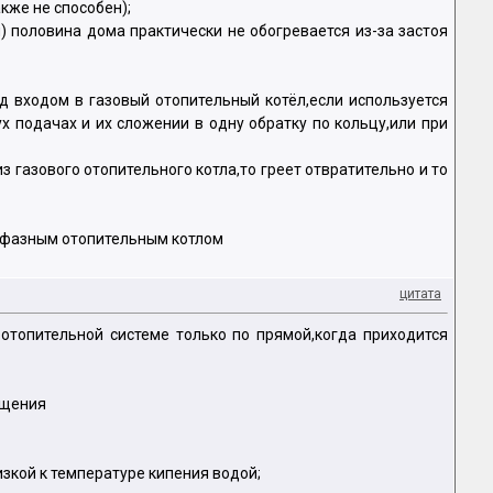
акже не способен);
) половина дома практически не обогревается из-за застоя
 входом в газовый отопительный котёл,если используется
х подачах и их сложении в одну обратку по кольцу,или при
 газового отопительного котла,то греет отвратительно и то
х-фазным отопительным котлом
цитата
отопительной системе только по прямой,когда приходится
ещения
зкой к температуре кипения водой;