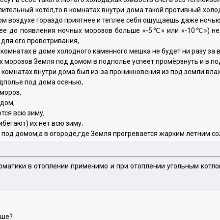
опительный котёл,то в комнатах внутри дома такой противный хол
м воздухе гораздо приятнее и теплее себя ощущаешь даже ночью,к
нее до появления ночных морозов больше «-5℃» или «-10℃») н
для его проветривания,
комнатах в доме холодного каменного мешка не будет ни разу за 
х морозов Земля под домом в подполье успеет промёрзнуть и в по
 комнатах внутри дома был из-за проникновения из под земли вл
одполье под дома осенью,
 мороз,
 дом,
тся всю зиму,
ибегают) их нет всю зиму;
 под домом,а в огороде,где Земля прогревается жарким летним с
оматики в отоплении применимо и при отоплении угольным котло
чше?