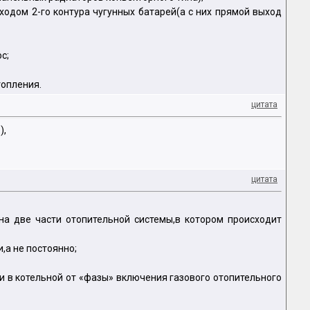
одом 2-го контура чугунных батарей(а с них прямой выход
с;
топления.
цитата
),
цитата
на две части отопительной системы,в котором происходит
,а не постоянно;
и в котельной от «фазы» включения газового отопительного