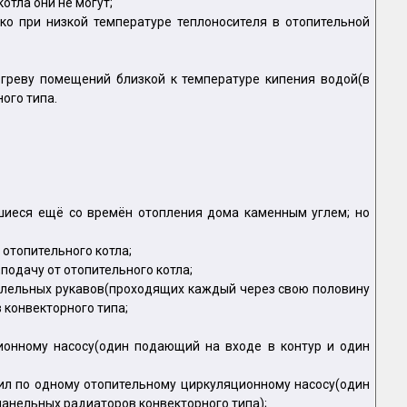
отла они не могут;
ко при низкой температуре теплоносителя в отопительной
огреву помещений близкой к температуре кипения водой(в
ого типа.
вшиеся ещё со времён отопления дома каменным углем; но
 отопительного котла;
подачу от отопительного котла;
аллельных рукавов(проходящих каждый через свою половину
 конвекторного типа;
ционному насосу(один подающий на входе в контур и один
вил по одному отопительному циркуляционному насосу(один
панельных радиаторов конвекторного типа);