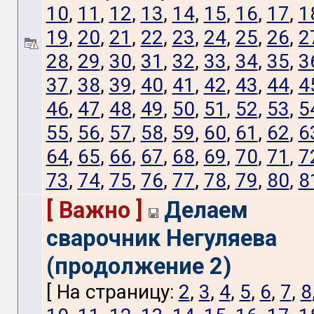
10
,
11
,
12
,
13
,
14
,
15
,
16
,
17
,
1
19
,
20
,
21
,
22
,
23
,
24
,
25
,
26
,
2
28
,
29
,
30
,
31
,
32
,
33
,
34
,
35
,
3
37
,
38
,
39
,
40
,
41
,
42
,
43
,
44
,
4
46
,
47
,
48
,
49
,
50
,
51
,
52
,
53
,
5
55
,
56
,
57
,
58
,
59
,
60
,
61
,
62
,
6
64
,
65
,
66
,
67
,
68
,
69
,
70
,
71
,
7
73
,
74
,
75
,
76
,
77
,
78
,
79
,
80
,
8
[ Важно ]
Делаем
сварочник Негуляева
(продолжение 2)
[ На страницу:
2
,
3
,
4
,
5
,
6
,
7
,
8