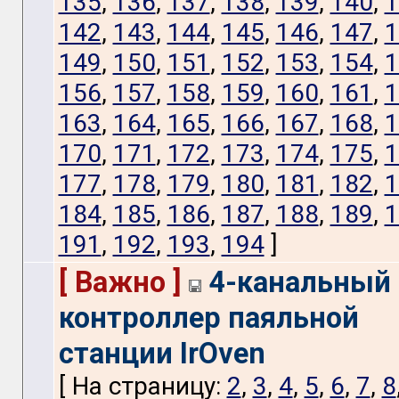
135
,
136
,
137
,
138
,
139
,
140
,
1
142
,
143
,
144
,
145
,
146
,
147
,
1
149
,
150
,
151
,
152
,
153
,
154
,
1
156
,
157
,
158
,
159
,
160
,
161
,
1
163
,
164
,
165
,
166
,
167
,
168
,
1
170
,
171
,
172
,
173
,
174
,
175
,
1
177
,
178
,
179
,
180
,
181
,
182
,
1
184
,
185
,
186
,
187
,
188
,
189
,
1
191
,
192
,
193
,
194
]
[ Важно ]
4-канальный
контроллер паяльной
станции IrOven
[ На страницу:
2
,
3
,
4
,
5
,
6
,
7
,
8