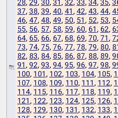
28
,
29
,
30
,
31
,
32
,
33
,
34
,
35
,
3
37
,
38
,
39
,
40
,
41
,
42
,
43
,
44
,
4
46
,
47
,
48
,
49
,
50
,
51
,
52
,
53
,
5
55
,
56
,
57
,
58
,
59
,
60
,
61
,
62
,
6
64
,
65
,
66
,
67
,
68
,
69
,
70
,
71
,
7
73
,
74
,
75
,
76
,
77
,
78
,
79
,
80
,
8
82
,
83
,
84
,
85
,
86
,
87
,
88
,
89
,
9
91
,
92
,
93
,
94
,
95
,
96
,
97
,
98
,
9
100
,
101
,
102
,
103
,
104
,
105
,
1
107
,
108
,
109
,
110
,
111
,
112
,
1
114
,
115
,
116
,
117
,
118
,
119
,
1
121
,
122
,
123
,
124
,
125
,
126
,
1
128
,
129
,
130
,
131
,
132
,
133
,
1