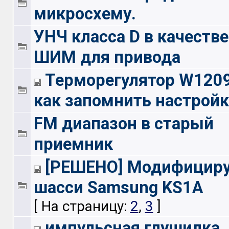
микросхему.
УНЧ класса D в качестве
ШИМ для привода
Терморегулятор W120
как запомнить настрой
FM диапазон в старый
приемник
[РЕШЕНО] Модифицир
шасси Samsung KS1A
[ На страницу:
2
,
3
]
импульсная глушилка