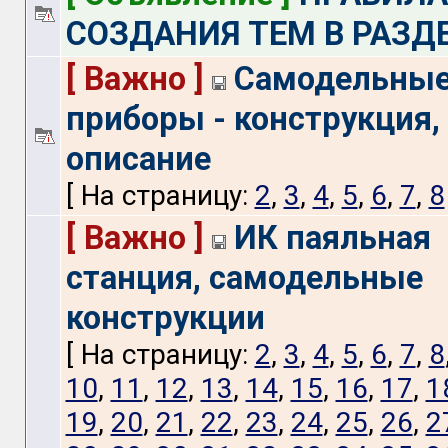
СОЗДАНИЯ ТЕМ В РАЗД
[ Важно ]
Самодельны
приборы - конструкция,
описание
[ На страницу:
2
,
3
,
4
,
5
,
6
,
7
,
8
[ Важно ]
ИК паяльная
станция, самодельные
конструкции
[ На страницу:
2
,
3
,
4
,
5
,
6
,
7
,
8
10
,
11
,
12
,
13
,
14
,
15
,
16
,
17
,
1
19
,
20
,
21
,
22
,
23
,
24
,
25
,
26
,
2