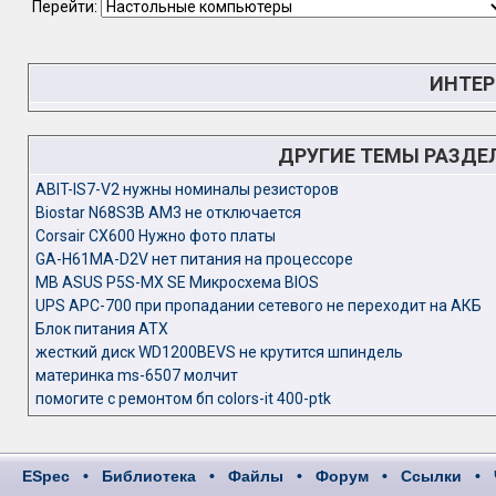
Перейти:
ИНТЕР
ДРУГИЕ ТЕМЫ РАЗДЕ
ABIT-IS7-V2 нужны номиналы резисторов
Biostar N68S3B AM3 не отключается
Corsair CX600 Нужно фото платы
GA-H61MA-D2V нет питания на процессоре
MB ASUS P5S-MX SE Микросхема BIOS
UPS APC-700 при пропадании сетевого не переходит на АКБ
Блок питания ATX
жесткий диск WD1200BEVS не крутится шпиндель
материнка ms-6507 молчит
помогите с ремонтом бп colors-it 400-ptk
ESpec
•
Библиотека
•
Файлы
•
Форум
•
Ссылки
•