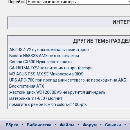
Перейти:
ИНТЕР
ДРУГИЕ ТЕМЫ РАЗДЕ
ABIT-IS7-V2 нужны номиналы резисторов
Biostar N68S3B AM3 не отключается
Corsair CX600 Нужно фото платы
GA-H61MA-D2V нет питания на процессоре
MB ASUS P5S-MX SE Микросхема BIOS
UPS APC-700 при пропадании сетевого не переходит на АКБ
Блок питания ATX
жесткий диск WD1200BEVS не крутится шпиндель
материнка ms-6507 молчит
помогите с ремонтом бп colors-it 400-ptk
ESpec
•
Библиотека
•
Файлы
•
Форум
•
Ссылки
•