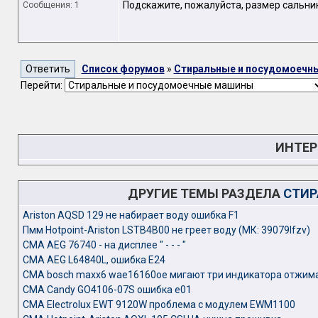
Подскажите, пожалуйста, размер сальник
Сообщения: 1
Список форумов
»
Стиральные и посудомоечн
Перейти:
ИНТЕР
ДРУГИЕ ТЕМЫ РАЗДЕЛА
СТИР
Ariston AQSD 129 не набирает воду ошибка F1
Пмм Hotpoint-Ariston LSTB4B00 не греет воду (МК: 39079lfzv)
СМА AEG 76740 - на дисплее " - - - "
СМА AEG L64840L, ошибка E24
СМА bosch maxx6 wae16160oe мигают три индикатора отжим
СМА Candy GO4106-07S ошибка e01
СМА Electrolux EWT 9120W проблема с модулем EWM1100