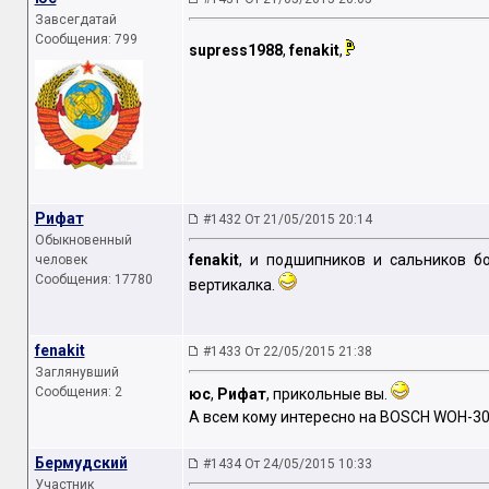
Завсегдатай
Сообщения: 799
supress1988
,
fenakit
,
Рифат
#1432 От 21/05/2015 20:14
Обыкновенный
fenakit
, и подшипников и сальников б
человек
Сообщения: 17780
вертикалка.
fenakit
#1433 От 22/05/2015 21:38
Заглянувший
Сообщения: 2
юс
,
Рифат
, прикольные вы.
А всем кому интересно на BOSCH WOH-301
Бермудский
#1434 От 24/05/2015 10:33
Участник