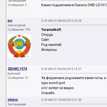
Заглянувший
Какие подшипники в Daewoo DWD-LD1413
Сообщения: 5
юс
#1438 От 28/05/2015 05:28
Завсегдатай
Yuramalkoff
,
Сообщения: 799
Откуда:
Сайт:
Род занятий:
Интересы:
ДЕНИС1974
#1439 От 30/05/2015 16:57
Бывалый
Ув.форумчане родскажите какие потш. и
Сообщения: 31
type wcm5 ipx4
s/n/ затёрт не видно.
Спасибо.
ohimo
#1440 От 10/06/2015 21:49
Заглянувший