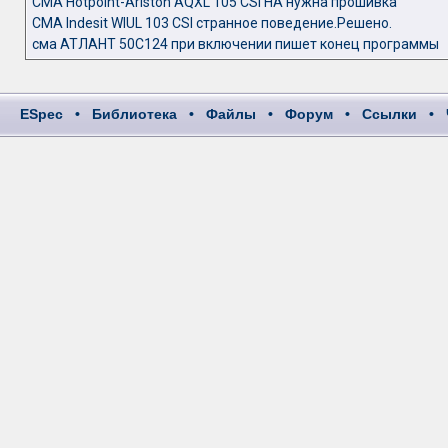
СМА Hotpoint-Ariston AQXL 105 CSI HA нужна прошивка
СМА Indesit WIUL 103 CSI странное поведение.Решено.
сма АТЛАНТ 50С124 при включении пишет конец программы
ESpec
•
Библиотека
•
Файлы
•
Форум
•
Ссылки
•