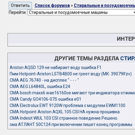
Список форумов
»
Стиральные и посудомоечн
Перейти:
ИНТЕР
ДРУГИЕ ТЕМЫ РАЗДЕЛА
СТИР
Ariston AQSD 129 не набирает воду ошибка F1
Пмм Hotpoint-Ariston LSTB4B00 не греет воду (МК: 39079lfzv)
СМА AEG 76740 - на дисплее " - - - "
СМА AEG L64840L, ошибка E24
СМА bosch maxx6 wae16160oe мигают три индикатора отжим
СМА Candy GO4106-07S ошибка e01
СМА Electrolux EWT 9120W проблема с модулем EWM1100
СМА Hotpoint-Ariston AQXL 105 CSI HA нужна прошивка
СМА Indesit WIUL 103 CSI странное поведение.Решено.
сма АТЛАНТ 50С124 при включении пишет конец программы