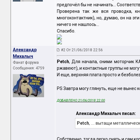
предпочёл бы не начинать... Соответст
Проверена так же вся проводка, кн
многоконтактник), но, думаю, он на эт
ничего не нашлось...
Спасибо.
Александр
#2 От 21/06/2018 22:56
Михалыч
Petch
, Для начала, сними моторчик К
Фанат форума
ржавеют), и контактные группы не могут
Сообщения: 4759
И еще, верхняя плата просто и безболе
PS Завтра могу глянуть, еще не вынес 
ДОБАВЛЕНО 21/06/2018 22:00
Александр Михалыч писал:
Petch
, .... вытащи металличес
Собственно, тогда легко снять и сам ко