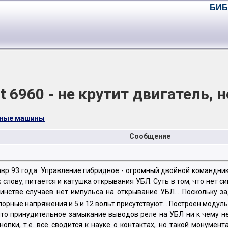
БИБ
 6960 - не крутит двигатель, 
чные машины
Сообщение
авр 93 года. Управление гибридное - огромный двойной командник
 к слову, питается и катушка открывания УБЛ. Суть в том, что нет
инстве случаев нет импульса на открывание УБЛ... Поскольку з
порные напряжения и 5 и 12 вольт присутствуют... Построен модуль
 что принудительное замыкание выводов реле на УБЛ ни к чему не
опки, т.е. всё сводится к науке о контактах, но такой монумен