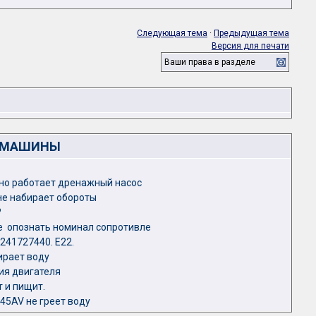
Следующая тема
·
Предыдущая тема
Версия для печати
Ваши права в разделе
Е МАШИНЫ
нно работает дренажный насос
не набирает обороты
?
­ опознать номинал сопротивле
41727440. Е22.
ирает воду
ия двигателя
 и пищит.
45AV не греет воду