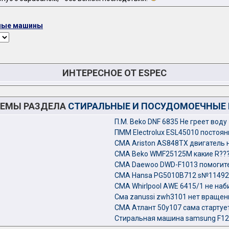
ные машины
ИНТЕРЕСНОЕ ОТ ESPEC
ТЕМЫ РАЗДЕЛА
СТИРАЛЬНЫЕ И ПОСУДОМОЕЧНЫ
П.М. Beko DNF 6835 Не греет воду
ПММ Electrolux ESL45010 постоя
СМА Ariston AS848TX двигатель 
СМА Beko WMF25125M какие R??
СМА Daewoo DWD-F1013 помогите 
СМА Hansa PG5010B712 s№114922
СМА Whirlpool AWE 6415/1 не наб
Сма zanussi zwh3101 нет вращен
СМА Атлант 50у107 сама стартует
Стиральная машина samsung F12