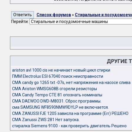
Список форумов
»
Стиральные и посудомоеч
Перейти:
ДРУГИЕ 
ariston avl 1000 cis не начинает новый цикл стирки
ПММ Electrolux ESI 67040 поиск неисправности
СМА candy go 1265 txt -07s, нет напряжения на насосе слива
СМА Ariston WMSG608B сгорели резисторы
СМА Candy Tempo CTE 81 опознать номиналы
СМА DAEWOO DWD-M8031. Сброс программы.
сма SAMSUNG WF8590NMW9DYLP не включается.
СМА ZANUSSI FJE 1205 зависла на программе (Err) РЕШЕНО
СМА Zanussi ZWS 281 Нет запуска.
стиралка Siemens 9100 - как проверить двигатель Решено