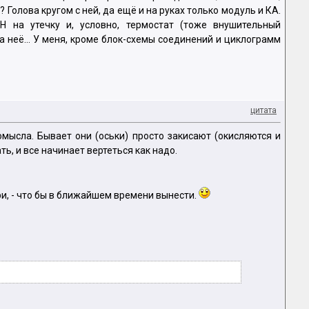
 Голова кругом с ней, да ещё и на руках только модуль и КА.
Н на утечку и, условно, термостат (тоже внушительный
на неё... У меня, кроме блок-схемы соединений и циклограмм
цитата
мысла. Бывает они (оськи) просто закисают (окисляются и
ь, и все начинает вертеться как надо.
ри, - что бы в ближайшем времени вынести.