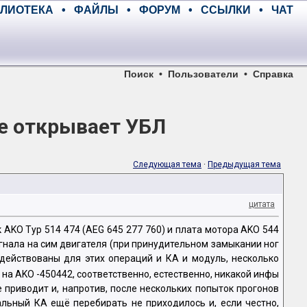
ЛИОТЕКА
•
ФАЙЛЫ
•
ФОРУМ
•
ССЫЛКИ
•
ЧАТ
Поиск
•
Пользователи
•
Справка
не открывает УБЛ
Следующая тема
·
Предыдущая тема
цитата
 AKO Typ 514 474 (AEG 645 277 760) и плата мотора AKO 544
 сигнала на сим двигателя (при принудительном замыкании ног
адействованы для этих операций и КА и модуль, несколько
 на AKO -450442, соответственно, естественно, никакой инфы
 приводит и, напротив, после нескольких попыток прогонов
тальный КА ещё перебирать не приходилось и, если честно,