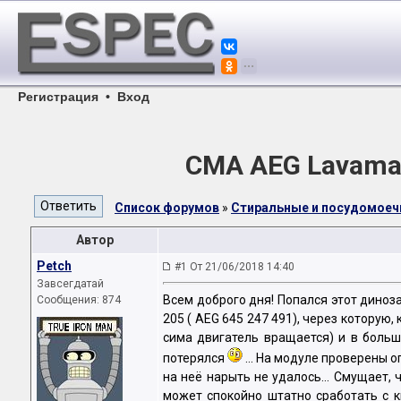
Регистрация
•
Вход
СМА AEG Lavamat
Список форумов
»
Стиральные и посудомое
Автор
Petch
#1 От 21/06/2018 14:40
Завсегдатай
Всем доброго дня! Попался этот диноз
Сообщения: 874
205 ( AEG 645 247 491), через которую,
сима двигатель вращается) и в больш
потерялся
... На модуле проверены о
на неё нарыть не удалось... Смущает,
может спокойно штатно сработать с кн