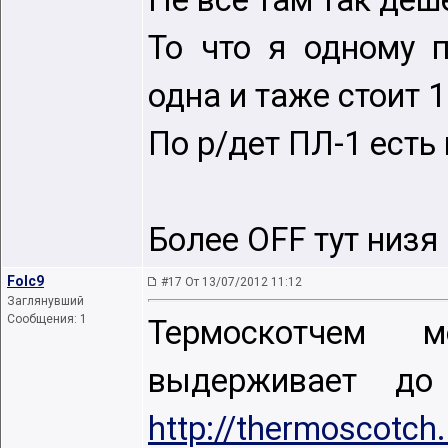
Не всё там так дёш
То что я одному 
одна и таже стоит 
По р/дет ПЛ-1 есть
Более OFF тут низя 
Folc9
#17 От 13/07/2012 11:12
Заглянувший
Сообщения: 1
Термоскотчем 
выдерживает до
http://thermoscotch.