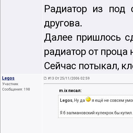
Радиатор из под 
другова.
Далее пришлось с
радиатор от проца 
Сейчас потыкал, кл
Legos
#13 От 25/11/2006 02:59
Участник
Сообщения: 198
m.ix писал:
Legos
, Ну да
я ещё не совсем умом
Я б залмановский кулекрок бы купил.