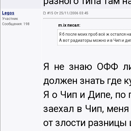
разного типа там н
Legos
#15 От 25/11/2006 03:45
Участник
Сообщения: 198
m.ix писал:
Я б после моих проб всё ж остался на
А вот радиаторы можно и в Чип и дип
Я не знаю ОФФ ли 
должен знать где к
Я о Чип и Дипе, по
заехал в Чип, меня
от злости разницы 