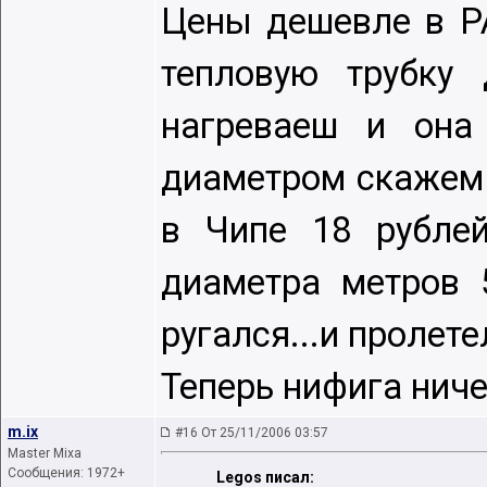
Цены дешевле в РА
тепловую трубку
нагреваеш и она 
диаметром скажем 
в Чипе 18 рублей
диаметра метров 
ругался...и пролете
Теперь нифига ниче
m.ix
#16 От 25/11/2006 03:57
Master Mixa
Сообщения: 1972+
Legos писал: