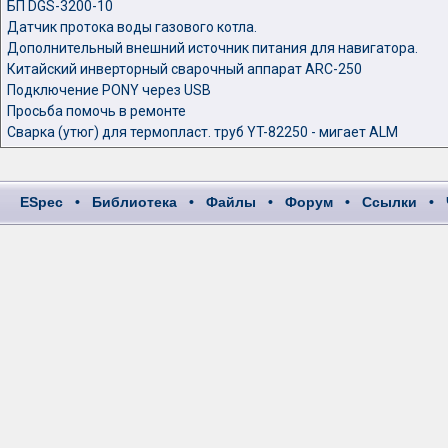
БП DGS-3200-10
Датчик протока воды газового котла.
Дополнительный внешний источник питания для навигатора.
Китайский инверторный сварочный аппарат ARC-250
Подключение PONY через USB
Просьба помочь в ремонте
Сварка (утюг) для термопласт. труб YT-82250 - мигает ALM
ESpec
•
Библиотека
•
Файлы
•
Форум
•
Ссылки
•