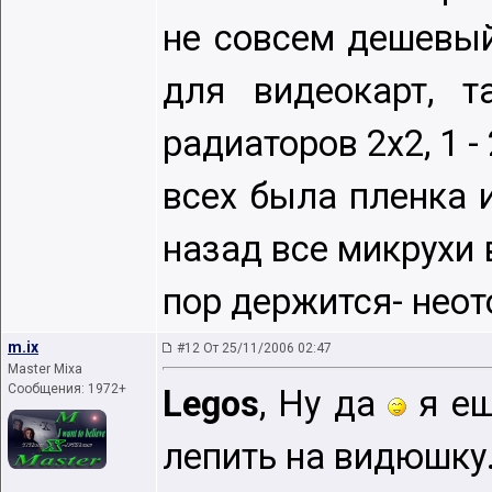
не совсем дешевый 
для видеокарт, т
радиаторов 2х2, 1 -
всех была пленка 
назад все микрухи 
пор держится- неот
m.ix
#12 От 25/11/2006 02:47
Master Mixa
Сообщения: 1972+
Legos
, Ну да
я ещ
лепить на видюшку