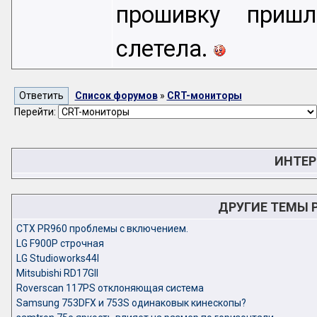
прошивку пришл
слетела.
Список форумов
»
CRT-мониторы
Перейти:
ИНТЕР
ДРУГИЕ ТЕМЫ 
CTX PR960 проблемы с включением.
LG F900P строчная
LG Studioworks44I
Mitsubishi RD17GII
Roverscan 117PS отклоняющая система
Samsung 753DFX и 753S одинаковык кинескопы?