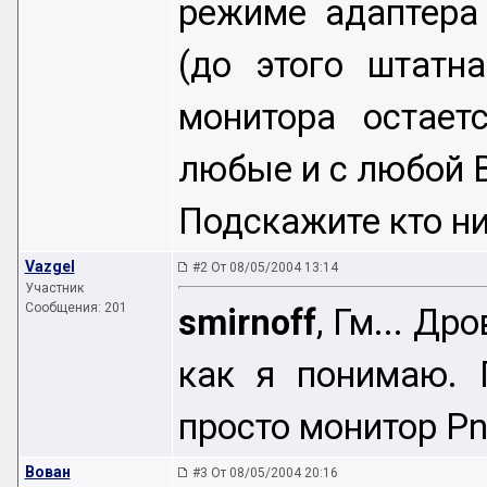
режиме адаптера
(до этого штатн
монитора остает
любые и с любой 
Подскажите кто нибу
Vazgel
#2 От 08/05/2004 13:14
Участник
Сообщения: 201
smirnoff
, Гм... Д
как я понимаю. 
просто монитор Pn
Вован
#3 От 08/05/2004 20:16