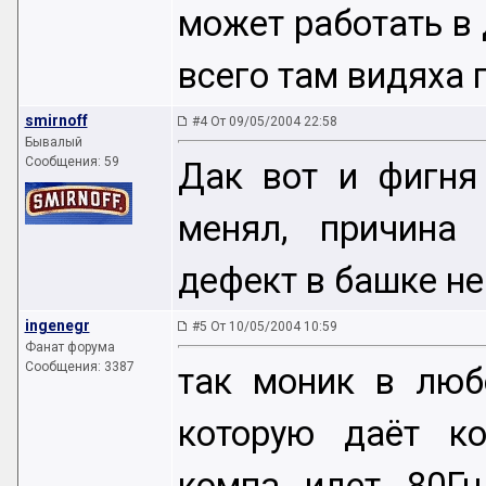
может работать в 
всего там видяха 
smirnoff
#4 От 09/05/2004 22:58
Бывалый
Сообщения: 59
Дак вот и фигня 
менял, причина 
дефект в башке не
ingenegr
#5 От 10/05/2004 10:59
Фанат форума
Сообщения: 3387
так моник в люб
которую даёт ком