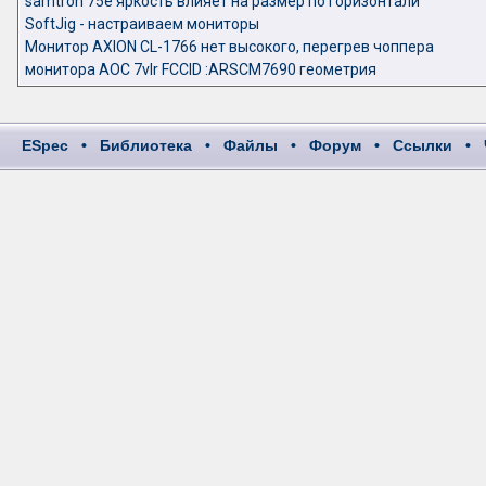
samtron 75e яркость влияет на размер по горизонтали
SoftJig - настраиваем мониторы
Монитор AXION CL-1766 нет высокого, перегрев чоппера
монитора AOC 7vlr FCCID :ARSCM7690 геометрия
ESpec
•
Библиотека
•
Файлы
•
Форум
•
Ссылки
•