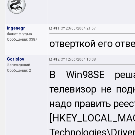
ingenegr
#11 От 23/05/2004 21:57
Фанат форума
Сообщения: 3387
отверткой его отв
Gorislov
#12 От 12/06/2004 10:08
Заглянувший
Сообщения: 2
В Win98SE реша
телевизор не под
надо править реес
[HKEY_LOCAL_MA
Technologies\Drive