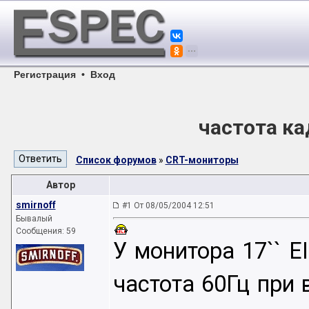
Регистрация
•
Вход
частота к
Список форумов
»
CRT-мониторы
Автор
smirnoff
#1 От 08/05/2004 12:51
Бывалый
Сообщения: 59
У монитора 17`` E
частота 60Гц при 