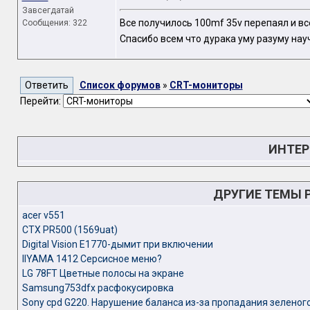
Завсегдатай
Все получилось 100mf 35v перепаял и вс
Сообщения: 322
Спасибо всем что дурака уму разуму нау
Список форумов
»
CRT-мониторы
Перейти:
ИНТЕР
ДРУГИЕ ТЕМЫ 
acer v551
CTX PR500 (1569uat)
Digital Vision E1770-дымит при включении
IIYAMA 1412 Серсисное меню?
LG 78FT Цветные полосы на экране
Samsung753dfx расфокусировка
Sony cpd G220. Нарушение баланса из-за пропадания зеленог