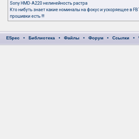
Sony HMD-A220 нелинейность растра
Кто нибуть знает какие номиналы на фокус и ускоряещее в FB
прошивки есть !!!
ESpec
•
Библиотека
•
Файлы
•
Форум
•
Ссылки
•