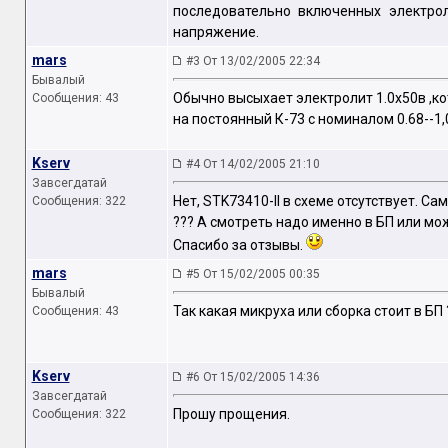
последовательно включенных электро
напряжение.
mars
#3 От 13/02/2005 22:34
Бывалый
Обычно высыхает электролит 1.0х50в ,кот
Сообщения: 43
на постоянный К-73 с номиналом 0.68--1,
Kserv
#4 От 14/02/2005 21:10
Завсегдатай
Нет, STK73410-II в схеме отсутствует. Са
Сообщения: 322
??? А смотреть надо именно в БП или мо
Спасибо за отзывы.
mars
#5 От 15/02/2005 00:35
Бывалый
Так какая микруха или сборка стоит в БП 
Сообщения: 43
Kserv
#6 От 15/02/2005 14:36
Завсегдатай
Прошу прощения.
Сообщения: 322