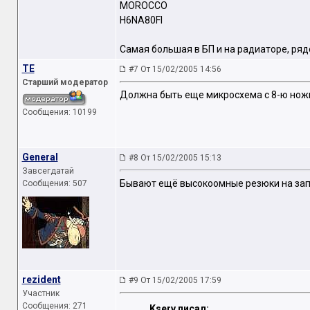
MOROCCO
H6NA80FI
Самая большая в БП и на радиаторе, ря
TE
#7 От 15/02/2005 14:56
Старший модератор
Должна быть еще микросхема с 8-ю ножка
Сообщения: 10199
General
#8 От 15/02/2005 15:13
Завсегдатай
Бывают ещё высокоомные резюки на запу
Сообщения: 507
rezident
#9 От 15/02/2005 17:59
Участник
Сообщения: 271
Kserv писал: