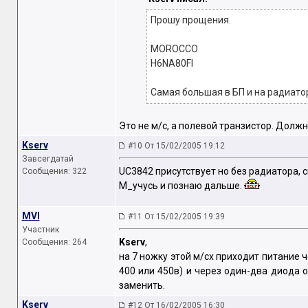
Прошу прощения.
MOROCCO
H6NA80FI
Самая большая в БП и на радиато
Это не м/с, а полевой транзистор. Долж
Kserv
#10 От 15/02/2005 19:12
Завсегдатай
UC3842 присутствует но без радиатора, с
Сообщения: 322
М_учусь и познаю дальше.
MVI
#11 От 15/02/2005 19:39
Участник
Kserv
,
Сообщения: 264
на 7 ножку этой м/сх приходит питание ч
400 или 450в) и через один-два диода 
заменить.
Kserv
#12 От 16/02/2005 16:30