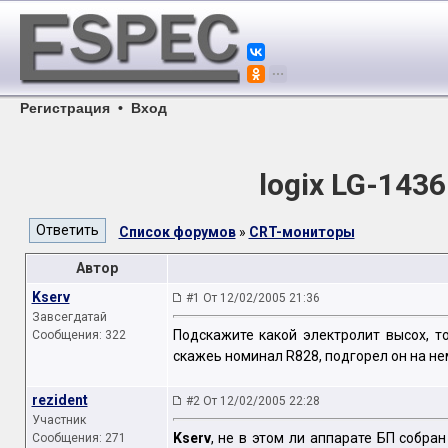
Регистрация
•
Вход
logix LG-143
Список форумов
»
CRT-мониторы
Автор
Kserv
#1 От 12/02/2005 21:36
Завсегдатай
Подскажите какой электролит высох, т
Сообщения: 322
скажеь номинал R828, подгорел он на не
rezident
#2 От 12/02/2005 22:28
Участник
Kserv
, не в этом ли аппарате БП собран
Сообщения: 271