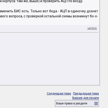
и корпуса: там же, выше) и проверить АЦП по входу.
заменить БИС есть. Только вот беда - АЦП в одиночку дохнет
рвого вопроса, с проверкой остальной схемы возникнут бо-о-
цитата
Следующая тема
·
Предыдущая тема
Версия для печати
Ваши права в разделе