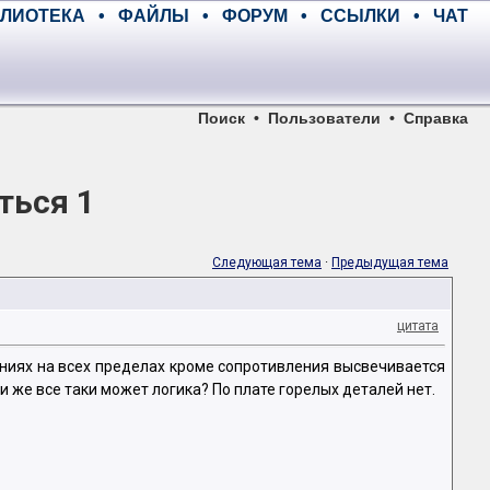
ЛИОТЕКА
•
ФАЙЛЫ
•
ФОРУМ
•
ССЫЛКИ
•
ЧАТ
Поиск
•
Пользователи
•
Справка
ться 1
Следующая тема
·
Предыдущая тема
цитата
ениях на всех пределах кроме сопротивления высвечивается
и же все таки может логика? По плате горелых деталей нет.