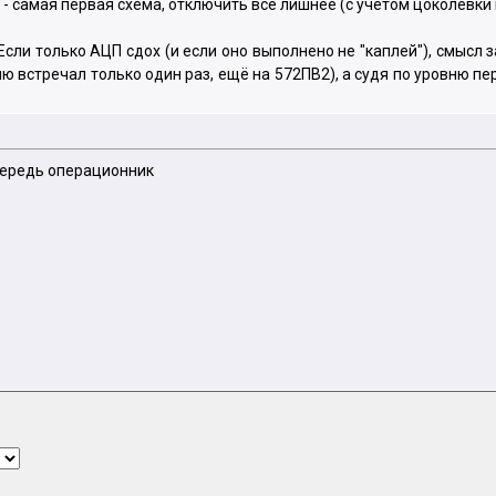
- самая первая схема, отключить всё лишнее (с учетом цоколёвки 
 Если только АЦП сдох (и если оно выполнено не "каплей"), смысл 
ю встречал только один раз, ещё на 572ПВ2), а судя по уровню пе
очередь операционник