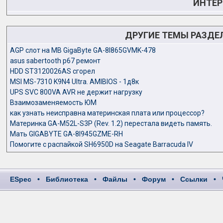
ИНТЕР
ДРУГИЕ ТЕМЫ РАЗДЕ
AGP слот на MB GigaByte GA-8I865GVMK-478
asus sabertooth p67 ремонт
HDD ST3120026AS сгорел
MSI MS-7310 K9N4 Ultra. AMIBIOS - 1д8к
UPS SVC 800VA AVR не держит нагрузку
Взаимозаменяемость ЮМ
как узнать неисправна материнская плата или процессор?
Материнка GA-M52L-S3P (Rev. 1.2) перестала видеть память.
Мать GIGABYTE GA-8I945GZME-RH
Помогите с распайкой SH6950D на Seagate Barracuda IV
ESpec
•
Библиотека
•
Файлы
•
Форум
•
Ссылки
•