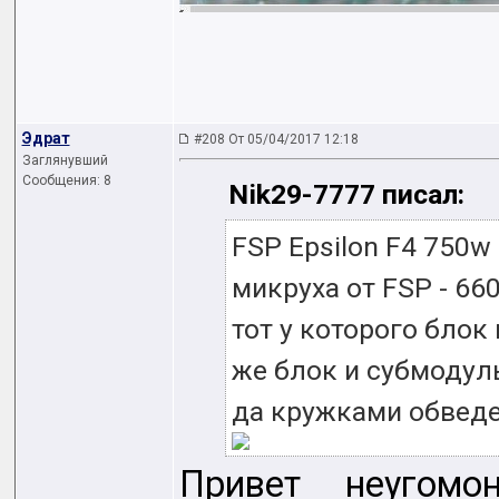
Эдрат
#208 От 05/04/2017 12:18
Заглянувший
Сообщения: 8
Nik29-7777 писал:
FSP Epsilon F4 750w 
микруха от FSP - 66
тот у которого блок 
же блок и субмодуль
да кружками обведе
Привет неугом