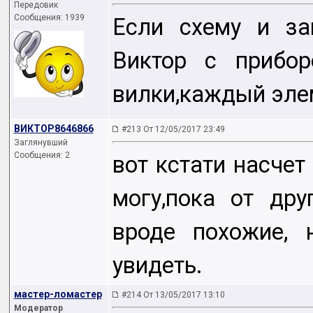
Передовик
Сообщения: 1939
Если схему и за
Виктор с прибо
вилки,каждый эле
ВИКТОР8646866
#213 От 12/05/2017 23:49
Заглянувший
Сообщения: 2
вот кстати насчет
могу,пока от дру
вроде похожие, 
увидеть.
мастер-ломастер
#214 От 13/05/2017 13:10
Модератор