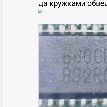
да кружками обвед