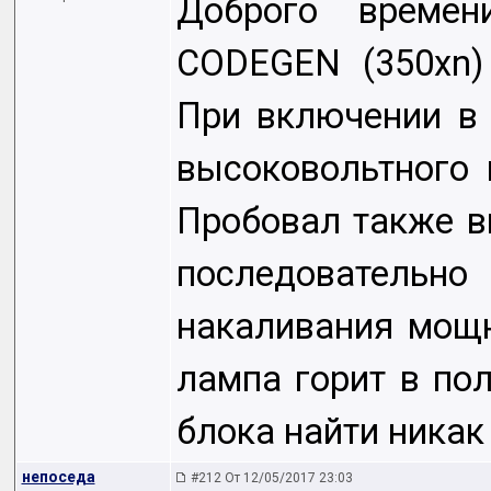
Доброго времен
CODEGEN (350xn)
При включении в 
высоковольтного 
Пробовал также в
последовательн
накаливания мощн
лампа горит в по
блока найти никак 
непоседа
#212 От 12/05/2017 23:03