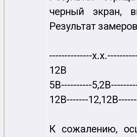
черный экран, в
Результат замеров
--------------х.х.---
12В
5В----------5,2В--------
12В-------12,12В-------
К сожалению, ос