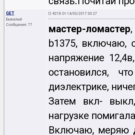
связь.Почитай про
GET
#218 От 14/05/2017 00:27
Бывалый
Сообщения: 77
мастер-ломастер
b1375, включаю, с
напряжение 12,4в,
остановился, чт
диэлектрике, ниче
Затем вкл- выкл
нагрузке помигала 
Включаю, меряю д