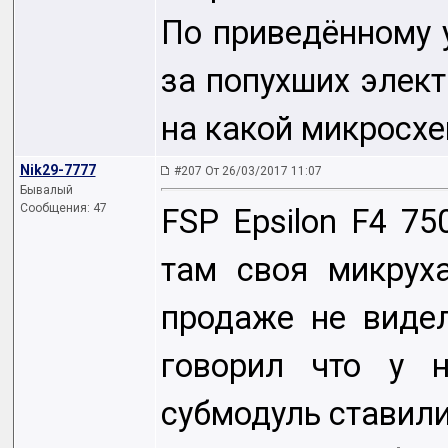
По приведённому у
за попухших элект
на какой микросх
Nik29-7777
#207 От 26/03/2017 11:07
Бывалый
Сообщения: 47
FSP Epsilon F4 75
там своя микрух
продаже не видел
говорил что у 
субмодуль ставили