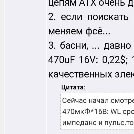
цепям АТХ очень 
2. если поискать
меняем фсё...
3. басни, ... давн
470uF 16V: 0,22$;
качественных элек
Цитата:
Сейчас начал смотр
470мкФ*16В: WL срок
импеданс и пульс.то