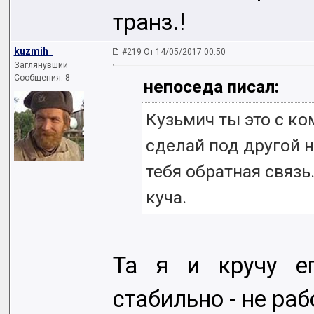
транз.!
kuzmih_
#219 От 14/05/2017 00:50
Заглянувший
Сообщения: 8
непоседа писал:
Кузьмич ты это с к
сделай под другой н
тебя обратная связ
куча.
Та я и кручу ег
стабильно - не рабо