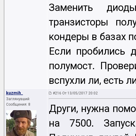
Заменить диод
транзисторы пол
кондеры в базах п
Если пробились д
полумост. Провер
вспухли ли, есть л
kuzmih_
#216 От 13/05/2017 20:02
Заглянувший
Сообщения: 8
Други, нужна пом
на 7500. Запуск