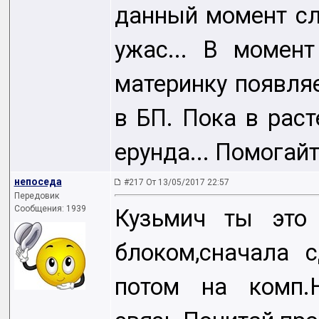
данный момент сло
ужас... В момен
материнку появля
в БП. Пока в раст
ерунда... Помогайт
непоседа
#217 От 13/05/2017 22:57
Передовик
Сообщения: 1939
Кузьмич ты это
блоком,сначала 
потом на комп.