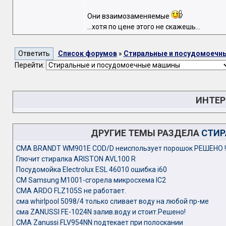
Они взаимозаменяемые
...хотя по цене этого не скажешь...
Список форумов
»
Стиральные и посудомоечн
Перейти:
ИНТЕР
ДРУГИЕ ТЕМЫ РАЗДЕЛА
СТИР
CMA BRANDT WM901E COD/D неиспользует порошок РЕШЕНО !
Глючит стиралка ARISTON AVL100 R
Посудомойка Electrolux ESL 46010 ошибка i60
СМ Samsung M1001-сгорела микросхема IC2
СМА ARDO FLZ105S не работает.
сма whirlpool 5098/4 только сливает воду на любой пр-ме
сма ZANUSSI FE-1024N залив.воду и стоит.Решено!
СМА Zanussi FLV954NN подтекает при полоскании