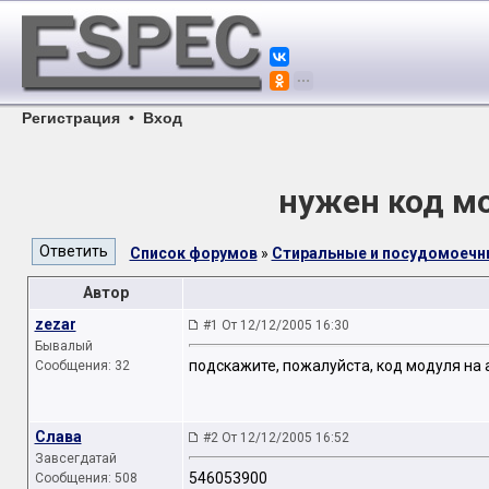
Регистрация
•
Вход
нужен код мо
Список форумов
»
Стиральные и посудомоеч
Автор
zezar
#1 От 12/12/2005 16:30
Бывалый
подскажите, пожалуйста, код модуля на ard
Сообщения: 32
Слава
#2 От 12/12/2005 16:52
Завсегдатай
546053900
Сообщения: 508