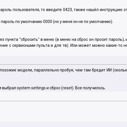
 пароль пользователя, то введите 0423, также нашёл инструкцию от
, пароль по умолчанию 0000 (но у меня он не по умолчанию).
ез пункта "сбросить" в меню (в меню на сброс он просит пароль),
ение с сервисными пульта и для тв). Или может можно какие-то 
е похожие модели, параллельно пробуя, чем там бредит ИИ (сколь
ыбрал system settings и сброс (reset). Все получилось.