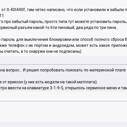
от lt-40t440f, там чётко написано, что если установили и забыли
11.
его про забытый пароль, просто типа тут можете установить пароль
ервисный разъём какой-то 6ти пиновый, два ряда по три пина...
р пароль для выключения блокировки или способ полного сброса б
также телефон с ик портом и андроидом, может есть какое прилож
ны считать, а то снаружи они не подписаны).
 на вопрос... И решил попробовать поискать по материнской плат
 от ериксон (у них есть модели на такой матплата).
ро ввести на клавиатуре 3-1-9-5, открылось сервисное меню и там в