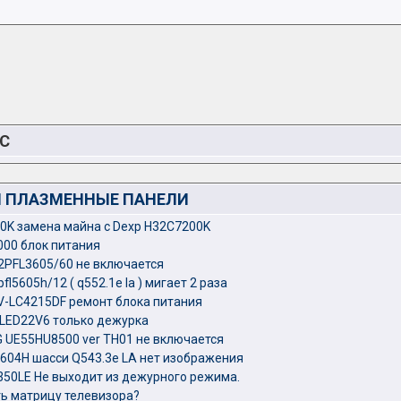
C
И ПЛАЗМЕННЫЕ ПАНЕЛИ
0K замена майна с Dexp H32C7200K
000 блок питания
32PFL3605/60 не включается
pfl5605h/12 ( q552.1e la ) мигает 2 раза
V-LC4215DF ремонт блока питания
HLED22V6 только дежурка
UE55HU8500 ver TH01 не включается
L5604H шасси Q543.3e LA нет изображения
50LE Не выходит из дежурного режима.
ь матрицу телевизора?