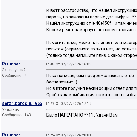
И вотт расстройство, что нашёл инструкцию 
пароль, но замазаны первые две цифры - **
Нашёл инструкцию от lt-40t450f - и там нич
Кнопки резет на корпусе не нашёл, только с
Помогите плиз, может кто знает, или масте
пультом (сервисного пульта нет, но есть 
(только тогда напишите плиз, с какой сторо
Rrrunner
#2 От 07/07/2026 16:08
Заглянувший
Пока написал, сам продолжал искать ответ
Сообщения: 4
бесполезных...).
Но в итоге получил некий общий ответ для тв
Сработала комбинация: нажать source и быст
serzh.borodin.1965
#3 От 07/07/2026 17:19
Участник
Было НАПЕЧТАНО **11 . Удачи Вам.
Сообщения: 143
Rrrunner
#4 От 07/07/2026 20:01