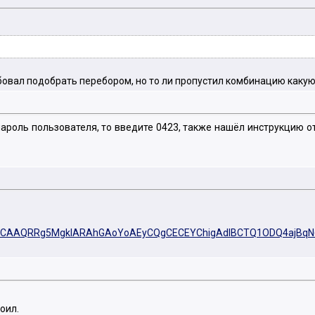
бовал подобрать перебором, но то ли пропустил комбинацию какую, 
 пароль пользователя, то введите 0423, также нашёл инструкцию от
ATIGCAAQRRg5MgkIARAhGAoYoAEyCQgCECEYChigAdIBCTQ1ODQ4ajBqN
оил.