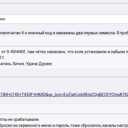
ам.
ыл напечатан 4-х значный код и замазаны два первых символа. Я про
от lt-40t440f, там чётко написано, что если установили и забыли
11.
братись Лично. Удачи Друже.
OLDSTAR+LT40+T450F+HARD&gs_lcrp=EgZjaHJvbWUqCQgBECEYChig
епты не срабатывали.
бросил из сервисного меню и пароль тоже сбросился, каналы настр