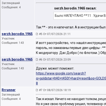
Заглянувший
Сообщения: 4
serzh.borodin.1965 писал:
Было НАПЕЧТАНО **11 . Удачи В
Так ** - это я напечатал. А в инструкции б
serzh.borodin.1965
#5 От 07/07/2026 21:11
Участник
И вотт расстройство, что нашёл инструкцию 
Сообщения: 143
пароль, но замазаны первые две цифры - **
К модератору. Дас Добро ( по Флотски..) О
serzh.borodin.1965
#6 От 07/07/2026 23:09
Участник
Друже. может поможет.
Сообщения: 143
https://www.google.com/search?
q=goldstar+lt40+t450f+hard+reset&oq=G
8
Rrrunner
#7 От 08/07/2026 18:19
Заглянувший
Так я искал. Ничего не находил толком, рец
Сообщения: 4
Но я уже свою проблему решил, телевизор с