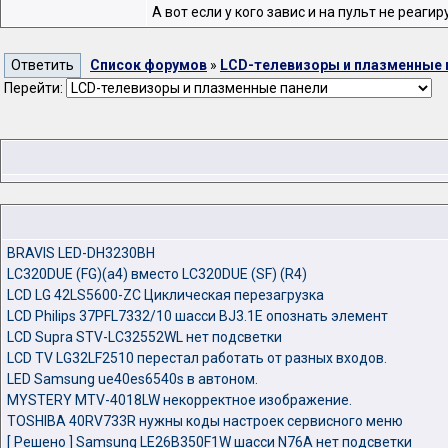
А вот если у кого завис и на пульт не реагир
Список форумов
»
LCD-телевизоры и плазменные 
Перейти:
BRAVIS LED-DH3230BH
LC320DUE (FG)(a4) вместо LC320DUE (SF) (R4)
LCD LG 42LS5600-ZC Циклическая перезагрузка
LCD Philips 37PFL7332/10 шасси BJ3.1E опознать элемент
LCD Supra STV-LC32552WL нет подсветки
LCD TV LG32LF2510 перестал работать от разных входов.
LED Samsung ue40es6540s в автоном.
MYSTERY MTV-4018LW некорректное изображение.
TOSHIBA 40RV733R нужны коды настроек сервисного меню
[ Решено ] Samsung LE26B350F1W шасси N76A нет подсветки